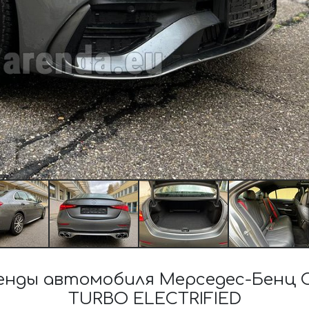
нды автомобиля Мерседес-Бенц C
TURBO ELECTRIFIED