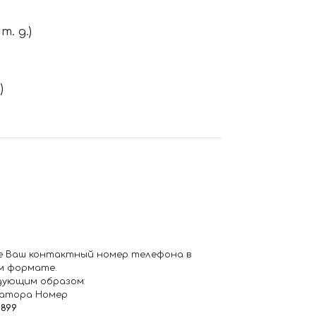
. д.)
)
е Ваш контактный номер телефона в
м формате.
дующим образом:
ратора Номер
6899