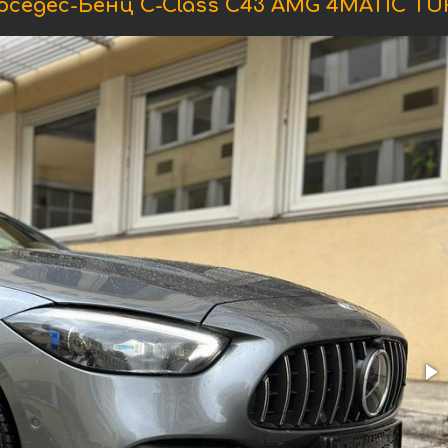
едес-Бенц C-Class C43 AMG 4MATIC TU