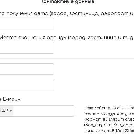
Контактные данные
о получения авто (город, гостиница, аэропорт и т
Место окончания аренды (город, гостиница и т. д.
 Е-маил
Пожалуйста, напишит
+49
полном международно
Формат выглядит сле
+Код_страны Код_опе
Например,
+49 176 2236