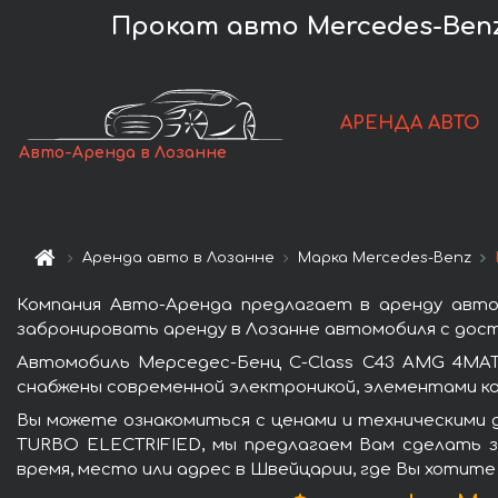
Прокат авто Mercedes-Benz
АРЕНДА АВТО
Авто-Аренда в Лозанне
Аренда авто в Лозанне
Марка Mercedes-Benz
Компания Авто-Аренда предлагает в аренду авто
забронировать аренду в Лозанне автомобиля с дост
Автомобиль Мерседес-Бенц C-Class C43 AMG 4MAT
снабжены современной электроникой, элементами к
Вы можете ознакомиться с ценами и техническими 
TURBO ELECTRIFIED, мы предлагаем Вам сделать з
время, место или адрес в Швейцарии, где Вы хотите