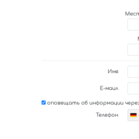
Мест
Имя
Е-маил
оповещать об информации через
Телефон