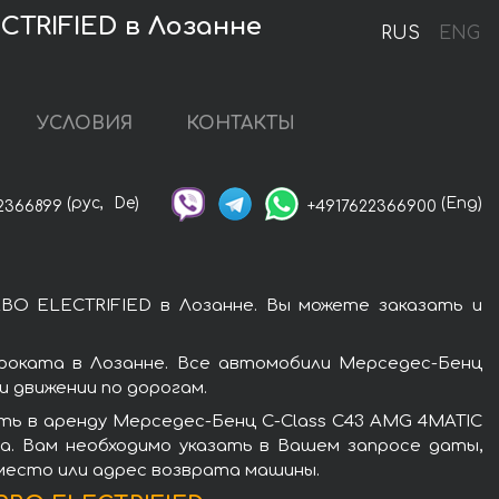
CTRIFIED в Лозанне
RUS
ENG
УСЛОВИЯ
КОНТАКТЫ
(рус,
De)
(Eng)
2366899
+4917622366900
BO ELECTRIFIED в Лозанне. Вы можете заказать и
роката в Лозанне. Все автомобили Мерседес-Бенц
 движении по дорогам.
ть в аренду Мерседес-Бенц C-Class C43 AMG 4MATIC
а. Вам необходимо указать в Вашем запросе даты,
 место или адрес возврата машины.