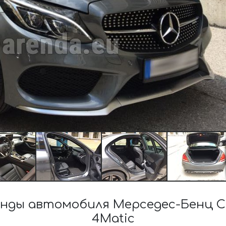
нды автомобиля Мерседес-Бенц C-
4Matic