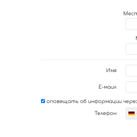
Мест
Имя
Е-маил
оповещать об информации через
Телефон