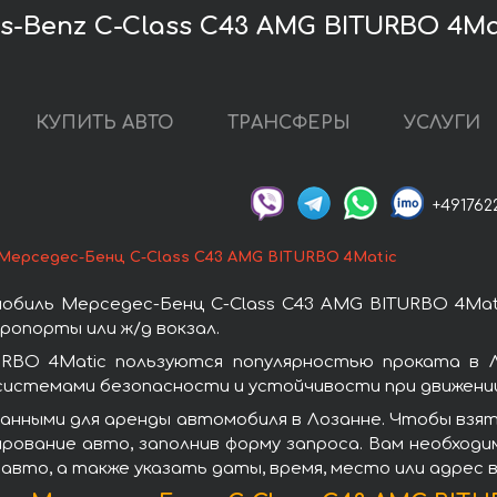
-Benz C-Class C43 AMG BITURBO 4Ma
КУПИТЬ АВТО
ТРАНСФЕРЫ
УСЛУГИ
+491762
Мерседес-Бенц C-Class C43 AMG BITURBO 4Matic
обиль Мерседес-Бенц C-Class C43 AMG BITURBO 4Mati
ропорты или ж/д вокзал.
RBO 4Matic пользуются популярностью проката в 
системами безопасности и устойчивости при движении
анными для аренды автомобиля в Лозанне. Чтобы взя
ирование авто, заполнив форму запроса. Вам необходи
авто, а также указать даты, время, место или адрес