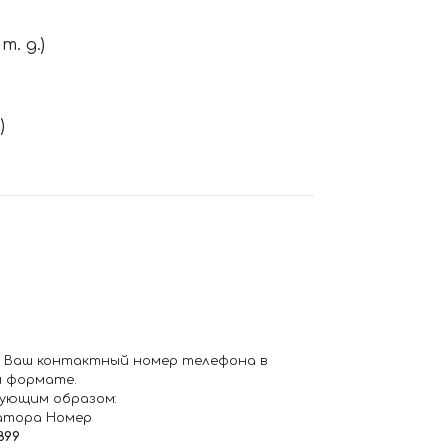
. д.)
)
 Ваш контактный номер телефона в
 формате.
ующим образом:
атора Номер
899