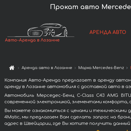
Прокат авто Mercedes
АРЕНДА АВТО
Авто-Аренда в Лозанне
Аренда авто в Лозанне
Марка Mercedes-Benz
Компания Авто-Аренда предлагает в аренду автом
аренду в Лозанне автомобиля с доставкой авто в аэ
Автомобиль Мерседес-Бенц C-Class C43 AMG BITU
современной электроникой, элементами комфорта, 
Вы можете ознакомиться с ценами и техническими д
4Matic, мы предлагаем Вам сделать запрос на брон
адрес в Швейцарии, где Вы хотите получить данный 