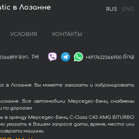
tic в Лозанне
RUS
ENG
УСЛОВИЯ
КОНТАКТЫ
(рус,
De)
(Eng)
2366899
+4917622366900
c в Лозанне. Вы можете заказать и забронировать
Лозанне. Все автомобили Мерседес-Бенц снабжены
 по дорогам.
ть в аренду Мерседес-Бенц C-Class C43 AMG BITURBO
мо указать в Вашем запросе даты, время, место или
 возврата машины.