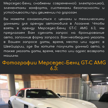
Мерседес-Бенц снабжены современной электроникой,
элементами комфорта, системами безопасности и
устойчивости при движении по дорогам.
Вы можете ознакомиться с ценами и техническими
данными для аренды автомобиля в Лозанне. Чтобы
взять в аренду Мерседес-Бенц GT-C AMG 6.3, мы
предлагаем Вам сделать запрос на бронирование
авто, заполнив форму запроса. Вам необходимо указать
в Вашем запросе даты, время, место или адрес в
Швейцарии, где Вы хотите получить данный авто, а
также указать даты, время, место или адрес возврата
машины.
Фотографии Мерседес-Бенц GT-C AMG
6.3: