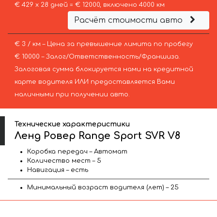
€ 429 х 28 дней = € 12000, включено 4000 км
Расчёт стоимости авто
€ 3 / км – Цена за превышение лимита по пробегу
€ 10000 – Залог/Ответственность/Франшиза.
Залоговая сумма блокируется нами на кредитной
карте водителя ИЛИ предоставляется Вами
наличными при получении авто.
Технические характеристики
Ленд Ровер Range Sport SVR V8
Коробка передач – Автомат
Количество мест – 5
Навигация – есть
Минимальный возраст водителя (лет) – 25