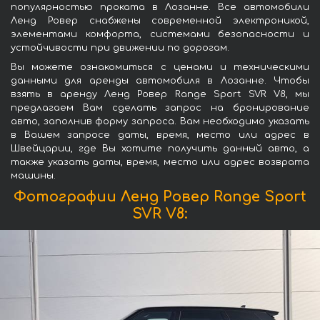
популярностью проката в Лозанне. Все автомобили
Ленд Ровер снабжены современной электроникой,
элементами комфорта, системами безопасности и
устойчивости при движении по дорогам.
Вы можете ознакомиться с ценами и техническими
данными для аренды автомобиля в Лозанне. Чтобы
взять в аренду Ленд Ровер Range Sport SVR V8, мы
предлагаем Вам сделать запрос на бронирование
авто, заполнив форму запроса. Вам необходимо указать
в Вашем запросе даты, время, место или адрес в
Швейцарии, где Вы хотите получить данный авто, а
также указать даты, время, место или адрес возврата
машины.
Фотографии Ленд Ровер Range Sport
SVR V8: