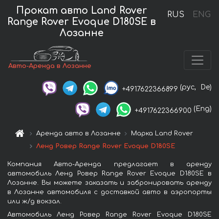
Прокат авто Land Rover
RUS
ENG
Range Rover Evoque D180SE в
Лозанне
Авто-Аренда в Лозанне
(рус,
De)
+4917622366899
(Eng)
+4917622366900
Аренда авто в Лозанне
Марка Land Rover
Ленд Ровер Range Rover Evoque D180SE
Компания Авто-Аренда предлагает в аренду
автомобиль Ленд Ровер Range Rover Evoque D180SE в
Лозанне. Вы можете заказать и забронировать аренду
в Лозанне автомобиля с доставкой авто в аэропорты
или ж/д вокзал.
Автомобиль Ленд Ровер Range Rover Evoque D180SE