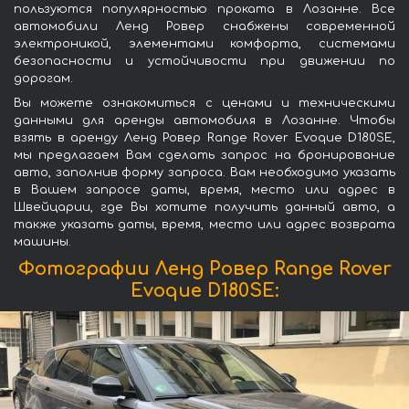
пользуются популярностью проката в Лозанне. Все
автомобили Ленд Ровер снабжены современной
электроникой, элементами комфорта, системами
безопасности и устойчивости при движении по
дорогам.
Вы можете ознакомиться с ценами и техническими
данными для аренды автомобиля в Лозанне. Чтобы
взять в аренду Ленд Ровер Range Rover Evoque D180SE,
мы предлагаем Вам сделать запрос на бронирование
авто, заполнив форму запроса. Вам необходимо указать
в Вашем запросе даты, время, место или адрес в
Швейцарии, где Вы хотите получить данный авто, а
также указать даты, время, место или адрес возврата
машины.
Фотографии Ленд Ровер Range Rover
Evoque D180SE: