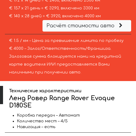
€ 172 х 14 дней = € 2408, включено 2500 км
€ 157 х 21 день = € 3290, включено 3300 км
€ 140 х 28 дней = € 3920, включено 4000 км
Расчёт стоимости авто
€ 1.5 / км – Цена за превышение лимита по пробегу
€ 4000 – Залог/Ответственность/Франшиза.
Залоговая сумма блокируется нами на кредитной
карте водителя ИЛИ предоставляется Вами
наличными при получении авто.
Технические характеристики
Ленд Ровер Range Rover Evoque
D180SE
Коробка передач – Автомат
Количество мест – 4/5
Навигация – есть