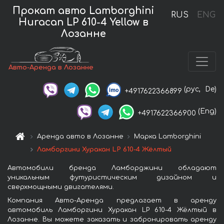
Прокат авто Lamborghini
RUS
ENG
Huracan LP 610-4 Yellow в
Лозанне
Авто-Аренда в Лозанне
(рус,
De)
+4917622366899
(Eng)
+4917622366900
Аренда авто в Лозанне
Марка Lamborghini
Ламборгини Хуракан LP 610-4 Жёлтый
Автомобили бренда Ламборджини обладают
уникальным футуристическим дизайном и
сверхмощными двигателями.
Компания Авто-Аренда предлагает в аренду
автомобиль Ламборгини Хуракан LP 610-4 Жёлтый в
Лозанне. Вы можете заказать и забронировать аренду