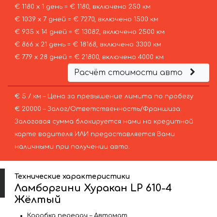
€ 1180 х 1 день = € 1180, включено 250 км
€ 1039 х 7 дней = € 7270, включено 1500 км
€ 935 х 14 дней = € 13082, включено 2500 км
€ 866 х 21 день = € 18168, включено 3300 км
€ 779 х 28 дней = € 21800, включено 4000 км
Расчёт стоимости авто
€ 5 / км – Цена за превышение лимита по пробегу
€ 20000 – Залог/Ответственность/Франшиза.
Залоговая сумма блокируется нами на кредитной
карте водителя ИЛИ предоставляется Вами
наличными при получении авто.
Технические характеристики
Ламборгини Хуракан LP 610-4
Жёлтый
Коробка передач – Автомат