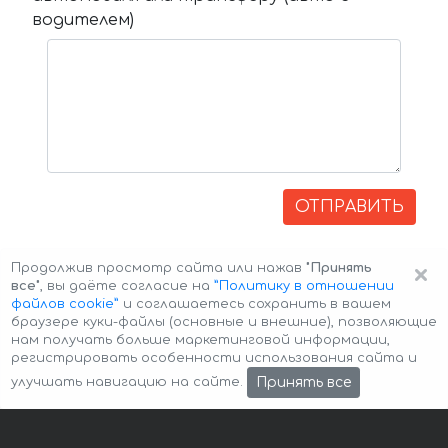
водителем)
ОТПРАВИТЬ
×
Продолжив просмотр сайта или нажав
"Принять
все"
, вы даёте согласие на
”Политику в отношении
файлов cookie”
и соглашаетесь сохранить в вашем
браузере куки-файлы (основные и внешние), позволяющие
нам получать больше маркетинговой информации,
регистрировать особенности использования сайта и
Авторские права © 2026 Авто-Аренда
Cookie Policy
Принять все
улучшать навигацию на сайте.
Политика конфиденциальности