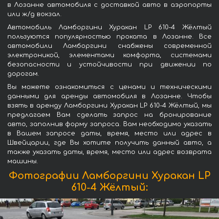
в Лозанне автомобиля с доставкой авто в аэропорты
или ж/д вокзал.
Автомобиль Ламборгини Хуракан LP 610-4 Жёлтый
пользуются популярностью проката в Лозанне. Все
автомобили Ламборгини снабжены современной
электроникой, элементами комфорта, системами
безопасности и устойчивости при движении по
дорогам.
Вы можете ознакомиться с ценами и техническими
данными для аренды автомобиля в Лозанне. Чтобы
взять в аренду Ламборгини Хуракан LP 610-4 Жёлтый, мы
предлагаем Вам сделать запрос на бронирование
авто, заполнив форму запроса. Вам необходимо указать
в Вашем запросе даты, время, место или адрес в
Швейцарии, где Вы хотите получить данный авто, а
также указать даты, время, место или адрес возврата
машины.
Фотографии Ламборгини Хуракан LP
610-4 Жёлтый: