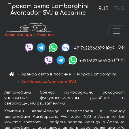
Прокат авто Lamborghini
RUS
ENG
Aventador SVJ в Лозанне
Авто-Аренда в Лозанне
(рус,
De)
+4917622366899
(Eng)
+4917622366900
Аренда авто в Лозанне
Марка Lamborghini
Ламборгини Aventador SVJ
Автомобили бренда Ламборджини обладают
уникальным футуристическим дизайном и
сверхмощными двигателями.
Компания Авто-Аренда предлагает в аренду
автомобиль Ламборгини Aventador SVJ в Лозанне. Вы
можете заказать и забронировать аренду в Лозанне
автомобиля с доставкой авто в аэропорты или ж/д