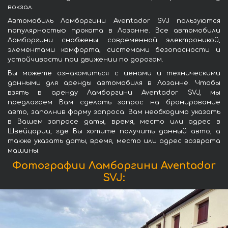
вокзал.
Автомобиль Ламборгини Aventador SVJ пользуются
популярностью проката в Лозанне. Все автомобили
Ламборгини снабжены современной электроникой,
элементами комфорта, системами безопасности и
устойчивости при движении по дорогам.
Вы можете ознакомиться с ценами и техническими
данными для аренды автомобиля в Лозанне. Чтобы
взять в аренду Ламборгини Aventador SVJ, мы
предлагаем Вам сделать запрос на бронирование
авто, заполнив форму запроса. Вам необходимо указать
в Вашем запросе даты, время, место или адрес в
Швейцарии, где Вы хотите получить данный авто, а
также указать даты, время, место или адрес возврата
машины.
Фотографии Ламборгини Aventador
SVJ: