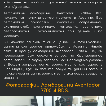
в Лозанне автомобиля с доставкой авто в аэропорты
или ж/д вокзал.
Автомобиль Ламборгини Aventador LP700-4 RDS
пользуются популярностью проката в Лозанне. Все
автомобили Ламборгини снабжены современной
электроникой, элементами комфорта, системами
безопасности и устойчивости при движении по
дорогам.
Вы можете ознакомиться с ценами и техническими
данными для аренды автомобиля в Лозанне. Чтобы
взять в аренду Ламборгини Aventador LP700-4 RDS, мы
предлагаем Вам сделать запрос на бронирование
авто, заполнив форму запроса. Вам необходимо указать
в Вашем запросе даты, время, место или адрес в
Швейцарии, где Вы хотите получить данный авто, а
также указать даты, время, место или адрес возврата
машины.
Фотографии Ламборгини Aventador
LP700-4 RDS: