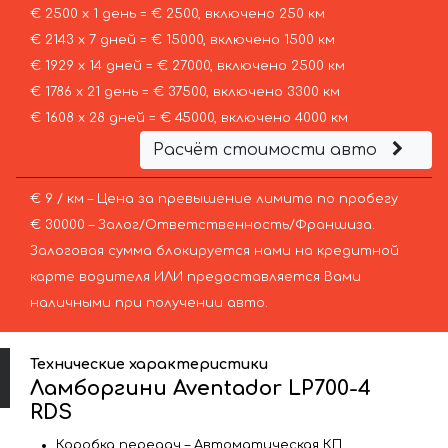
€ 2500 х 1 день = € 2500, включено 250 км
€ 2143 х 7 дней = € 15000, включено 1500 км
€ 1929 х 14 дней = € 27000, включено 2500 км
€ 1786 х 21 день = € 37500, включено 3300 км
€ 1608 х 28 дней = € 45000, включено 4000 км
Расчёт стоимости авто
€ 9 / км – Цена за превышение лимита по пробегу
€ 30000 – Залог/Ответственность/Франшиза.
Залоговая сумма блокируется нами на кредитной
карте водителя ИЛИ предоставляется Вами
наличными при получении авто.
Технические характеристики
Ламборгини Aventador LP700-4
RDS
Коробка передач – Автоматическая КП