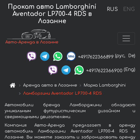
Прокат авто Lamborghini
RUS
ENG
Aventador LP700-4 RDS в
Лозанне
Авто-Аренда в Лозанне
(рус,
De)
+4917622366899
(Eng)
+4917622366900
Аренда авто в Лозанне
Марка Lamborghini
Ламборгини Aventador LP700-4 RDS
Автомобили бренда Ламборджини обладают
уникальным футуристическим дизайном и
сверхмощными двигателями.
Компания Авто-Аренда предлагает в аренду
автомобиль Ламборгини Aventador LP700-4 RDS в
Лозанне. Вы можете заказать и забронировать аренду