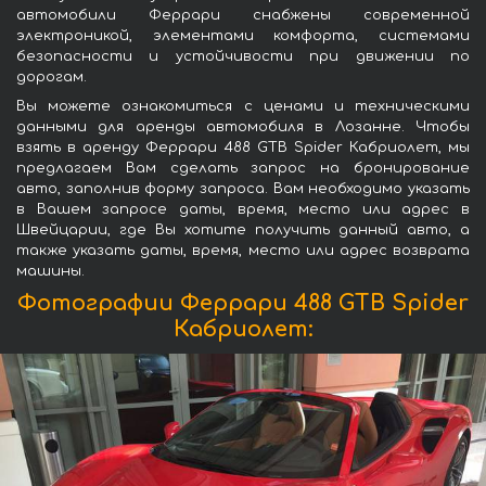
автомобили Феррари снабжены современной
электроникой, элементами комфорта, системами
безопасности и устойчивости при движении по
дорогам.
Вы можете ознакомиться с ценами и техническими
данными для аренды автомобиля в Лозанне. Чтобы
взять в аренду Феррари 488 GTB Spider Кабриолет, мы
предлагаем Вам сделать запрос на бронирование
авто, заполнив форму запроса. Вам необходимо указать
в Вашем запросе даты, время, место или адрес в
Швейцарии, где Вы хотите получить данный авто, а
также указать даты, время, место или адрес возврата
машины.
Фотографии Феррари 488 GTB Spider
Кабриолет: