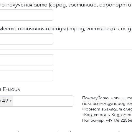
о получения авто (город, гостиница, аэропорт и т
Место окончания аренды (город, гостиница и т. д.
 Е-маил
Пожалуйста, напишит
+49
полном международно
Формат выглядит сле
+Код_страны Код_опе
Например,
+49 176 2236