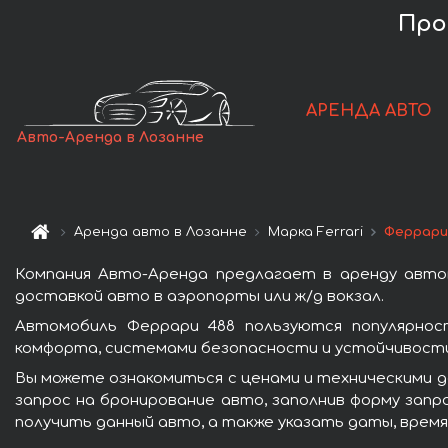
Про
АРЕНДА АВТО
Авто-Аренда в Лозанне
Аренда авто в Лозанне
Марка Ferrari
Феррари
Компания Авто-Аренда предлагает в аренду авто
доставкой авто в аэропорты или ж/д вокзал.
Автомобиль Феррари 488 пользуются популярнос
комфорта, системами безопасности и устойчивости 
Вы можете ознакомиться с ценами и техническими д
запрос на бронирование авто, заполнив форму запр
получить данный авто, а также указать даты, время