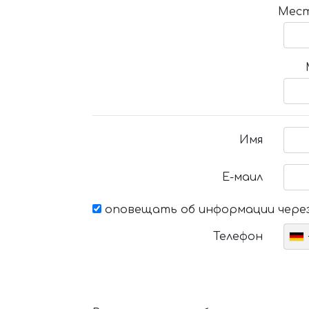
Мест
Имя
Е-маил
оповещать об информации через
Телефон