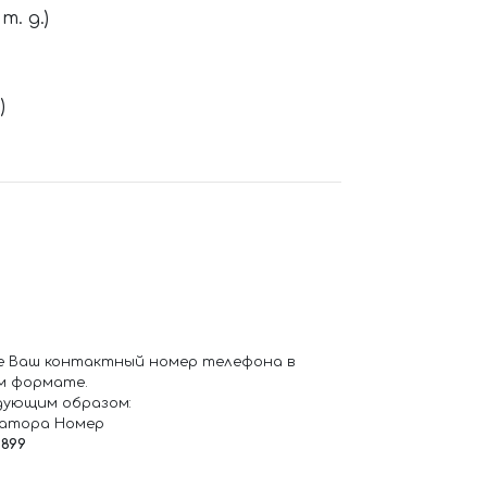
. д.)
)
е Ваш контактный номер телефона в
м формате.
дующим образом:
ратора Номер
6899