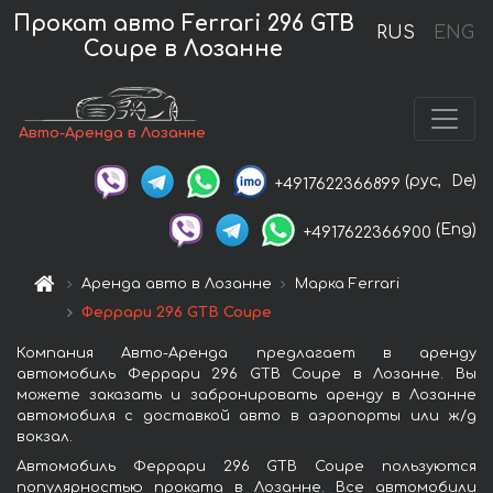
Прокат авто Ferrari 296 GTB
RUS
ENG
Coupe в Лозанне
Авто-Аренда в Лозанне
(рус,
De)
+4917622366899
(Eng)
+4917622366900
Аренда авто в Лозанне
Марка Ferrari
Феррари 296 GTB Coupe
Компания Авто-Аренда предлагает в аренду
автомобиль Феррари 296 GTB Coupe в Лозанне. Вы
можете заказать и забронировать аренду в Лозанне
автомобиля с доставкой авто в аэропорты или ж/д
вокзал.
Автомобиль Феррари 296 GTB Coupe пользуются
популярностью проката в Лозанне. Все автомобили