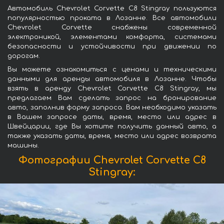
Автомобиль Chevrolet Corvette C8 Stingray пользуются
популярностью проката в Лозанне. Все автомобили
Chevrolet Corvette снабжены современной
электроникой, элементами комфорта, системами
безопасности и устойчивости при движении по
дорогам.
Вы можете ознакомиться с ценами и техническими
данными для аренды автомобиля в Лозанне. Чтобы
взять в аренду Chevrolet Corvette C8 Stingray, мы
предлагаем Вам сделать запрос на бронирование
авто, заполнив форму запроса. Вам необходимо указать
в Вашем запросе даты, время, место или адрес в
Швейцарии, где Вы хотите получить данный авто, а
также указать даты, время, место или адрес возврата
машины.
Фотографии Chevrolet Corvette C8
Stingray: