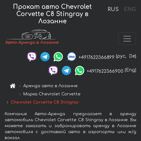
Прокат авто Chevrolet
RUS
ENG
Corvette C8 Stingray в
Лозанне
Авто-Аренда в Лозанне
(рус,
De)
+4917622366899
(Eng)
+4917622366900
Аренда авто в Лозанне
Марка Chevrolet Corvette
Chevrolet Corvette C8 Stingray
Компания Авто-Аренда предлагает в аренду
автомобиль Chevrolet Corvette C8 Stingray в Лозанне. Вы
можете заказать и забронировать аренду в Лозанне
автомобиля с доставкой авто в аэропорты или ж/д
вокзал.