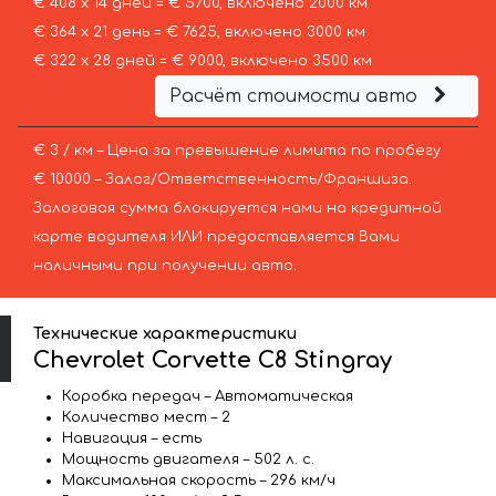
€ 408 х 14 дней = € 5700, включено 2000 км
€ 364 х 21 день = € 7625, включено 3000 км
€ 322 х 28 дней = € 9000, включено 3500 км
Расчёт стоимости авто
€ 3 / км – Цена за превышение лимита по пробегу
€ 10000 – Залог/Ответственность/Франшиза.
Залоговая сумма блокируется нами на кредитной
карте водителя ИЛИ предоставляется Вами
наличными при получении авто.
Технические характеристики
Chevrolet Corvette C8 Stingray
Коробка передач – Автоматическая
Количество мест – 2
Навигация – есть
Мощность двигателя – 502 л. с.
Максимальная скорость – 296 км/ч