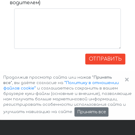
водителем)
ОТПРАВИТЬ
×
Продолжив просмотр сайта или нажав
"Принять
все"
, вы даёте согласие на
”Политику в отношении
файлов cookie”
и соглашаетесь сохранить в вашем
браузере куки-файлы (основные и внешние), позволяющие
нам получать больше маркетинговой информации,
регистрировать особенности использования сайта и
Авторские права © 2026 Авто-Аренда
Cookie Policy
Принять все
улучшать навигацию на сайте.
Политика конфиденциальности