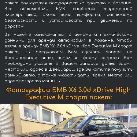
пакет пользуются популярностью проката в Лозанне.
Все автомобили БМВ снабжены современной
электроникой, элементами комфорта, системами
безопасности и устойчивости при движении по
дорогам.
Вы можете ознакомиться с ценами и техническими
данными для аренды автомобиля в Лозанне. Чтобы
взять в аренду БМВ X6 3.0d xDrive High Executive M спорт
пакет, мы предлагаем Вам сделать запрос на
бронирование авто, заполнив форму запроса. Вам
необходимо указать в Вашем запросе даты, время,
место или адрес в Швейцарии, где Вы хотите получить
данный авто, а также указать даты, время, место или
адрес возврата машины.
Фотографии БМВ X6 3.0d xDrive High
Executive M спорт пакет: