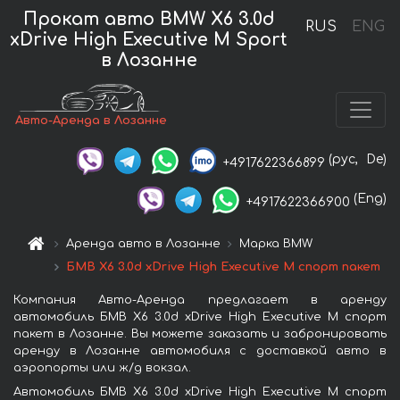
Прокат авто BMW X6 3.0d
RUS
ENG
xDrive High Executive M Sport
в Лозанне
Авто-Аренда в Лозанне
(рус,
De)
+4917622366899
(Eng)
+4917622366900
Аренда авто в Лозанне
Марка BMW
БМВ X6 3.0d xDrive High Executive M спорт пакет
Компания Авто-Аренда предлагает в аренду
автомобиль БМВ X6 3.0d xDrive High Executive M спорт
пакет в Лозанне. Вы можете заказать и забронировать
аренду в Лозанне автомобиля с доставкой авто в
аэропорты или ж/д вокзал.
Автомобиль БМВ X6 3.0d xDrive High Executive M спорт