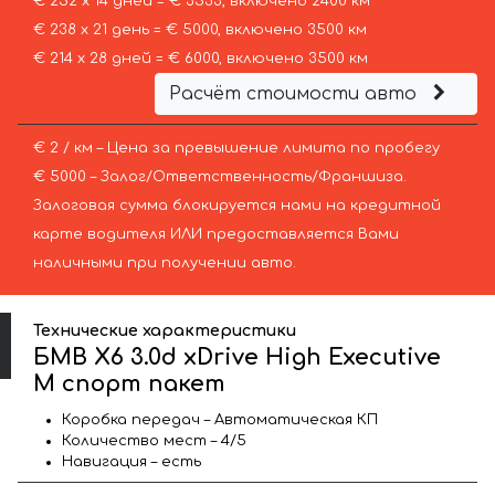
€ 252 х 14 дней = € 3533, включено 2400 км
€ 238 х 21 день = € 5000, включено 3500 км
€ 214 х 28 дней = € 6000, включено 3500 км
Расчёт стоимости авто
€ 2 / км – Цена за превышение лимита по пробегу
€ 5000 – Залог/Ответственность/Франшиза.
Залоговая сумма блокируется нами на кредитной
карте водителя ИЛИ предоставляется Вами
наличными при получении авто.
Технические характеристики
БМВ X6 3.0d xDrive High Executive
M спорт пакет
Коробка передач – Автоматическая КП
Количество мест – 4/5
Навигация – есть