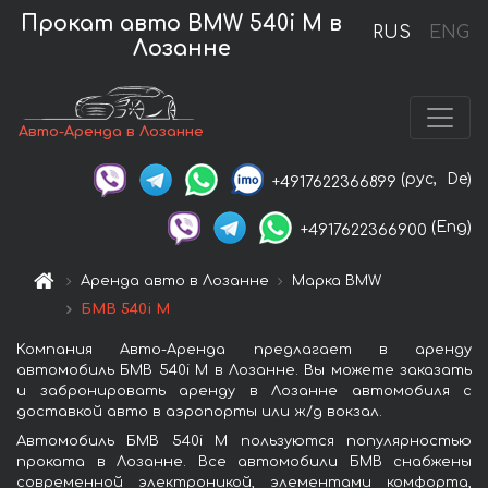
Прокат авто BMW 540i M в
RUS
ENG
Лозанне
Авто-Аренда в Лозанне
(рус,
De)
+4917622366899
(Eng)
+4917622366900
Аренда авто в Лозанне
Марка BMW
БМВ 540i M
Компания Авто-Аренда предлагает в аренду
автомобиль БМВ 540i M в Лозанне. Вы можете заказать
и забронировать аренду в Лозанне автомобиля с
доставкой авто в аэропорты или ж/д вокзал.
Автомобиль БМВ 540i M пользуются популярностью
проката в Лозанне. Все автомобили БМВ снабжены
современной электроникой, элементами комфорта,