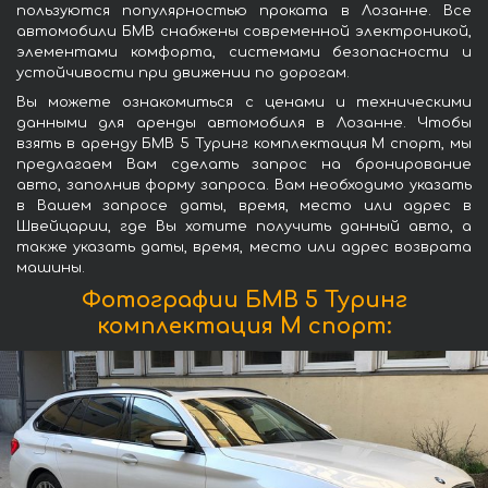
пользуются популярностью проката в Лозанне. Все
автомобили БМВ снабжены современной электроникой,
элементами комфорта, системами безопасности и
устойчивости при движении по дорогам.
Вы можете ознакомиться с ценами и техническими
данными для аренды автомобиля в Лозанне. Чтобы
взять в аренду БМВ 5 Туринг комплектация М спорт, мы
предлагаем Вам сделать запрос на бронирование
авто, заполнив форму запроса. Вам необходимо указать
в Вашем запросе даты, время, место или адрес в
Швейцарии, где Вы хотите получить данный авто, а
также указать даты, время, место или адрес возврата
машины.
Фотографии БМВ 5 Туринг
комплектация М спорт: