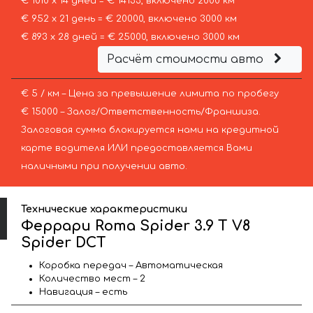
€ 1010 х 14 дней = € 14133, включено 2000 км
€ 952 х 21 день = € 20000, включено 3000 км
€ 893 х 28 дней = € 25000, включено 3000 км
Расчёт стоимости авто
€ 5 / км – Цена за превышение лимита по пробегу
€ 15000 – Залог/Ответственность/Франшиза.
Залоговая сумма блокируется нами на кредитной
карте водителя ИЛИ предоставляется Вами
наличными при получении авто.
Технические характеристики
Феррари Roma Spider 3.9 T V8
Spider DCT
Коробка передач – Автоматическая
Количество мест – 2
Навигация – есть