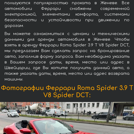
пользуются популярностью проката в Женеве. Все
автомобили Феррари снабжены современной
электроникой, элементами комфорта, системами
безопасности и устойчивости при движении по
дорогам.
Вы можете ознакомиться с ценами и техническими
данными для аренды автомобиля в Женеве. Чтобы
взять в аренду Феррари Roma Spider 3.9 T V8 Spider DCT,
мы предлагаем Вам сделать запрос на бронирование
авто, заполнив форму запроса. Вам необходимо указать
в Вашем запросе даты, время, место или адрес в
Швейцарии, где Вы хотите получить данный авто, а
также указать даты, время, место или адрес возврата
машины.
Фотографии Феррари Roma Spider 3.9 T
V8 Spider DCT: