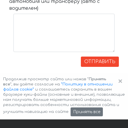
автомобиля или трансферу (авто с
водителем)
ОТПРАВИТЬ
×
Продолжив просмотр сайта или нажав
"Принять
все"
, вы даёте согласие на
”Политику в отношении
файлов cookie”
и соглашаетесь сохранить в вашем
браузере куки-файлы (основные и внешние), позволяющие
нам получать больше маркетинговой информации,
регистрировать особенности использования сайта и
Авторские права © 2026 Авто-Аренда
Cookie Policy
Принять все
улучшать навигацию на сайте.