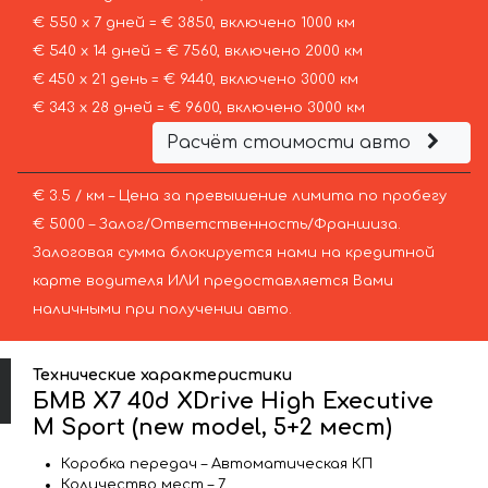
€ 550 х 7 дней = € 3850, включено 1000 км
€ 540 х 14 дней = € 7560, включено 2000 км
€ 450 х 21 день = € 9440, включено 3000 км
€ 343 х 28 дней = € 9600, включено 3000 км
Расчёт стоимости авто
€ 3.5 / км – Цена за превышение лимита по пробегу
€ 5000 – Залог/Ответственность/Франшиза.
Залоговая сумма блокируется нами на кредитной
карте водителя ИЛИ предоставляется Вами
наличными при получении авто.
Технические характеристики
БМВ X7 40d XDrive High Executive
M Sport (new model, 5+2 мест)
Коробка передач – Автоматическая КП
Количество мест – 7