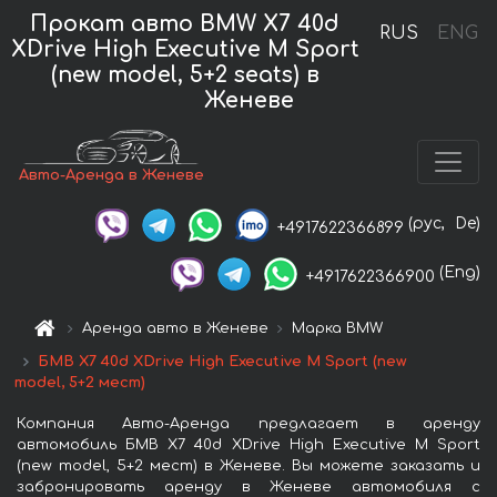
Прокат авто BMW X7 40d
RUS
ENG
XDrive High Executive M Sport
(new model, 5+2 seats) в
Женеве
Авто-Аренда в Женеве
(рус,
De)
+4917622366899
(Eng)
+4917622366900
Аренда авто в Женеве
Марка BMW
БМВ X7 40d XDrive High Executive M Sport (new
model, 5+2 мест)
Компания Авто-Аренда предлагает в аренду
автомобиль БМВ X7 40d XDrive High Executive M Sport
(new model, 5+2 мест) в Женеве. Вы можете заказать и
забронировать аренду в Женеве автомобиля с