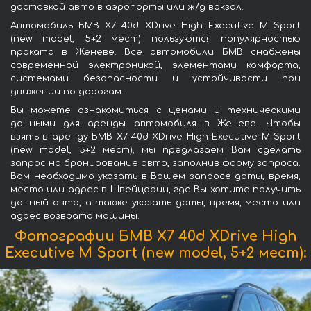
доставкой авто в аэропорты или ж/д вокзал.
Автомобиль БМВ X7 40d XDrive High Executive M Sport
(new model, 5+2 мест) пользуются популярностью
проката в Женеве. Все автомобили БМВ снабжены
современной электроникой, элементами комфорта,
системами безопасности и устойчивости при
движении по дорогам.
Вы можете ознакомиться с ценами и техническими
данными для аренды автомобиля в Женеве. Чтобы
взять в аренду БМВ X7 40d XDrive High Executive M Sport
(new model, 5+2 мест), мы предлагаем Вам сделать
запрос на бронирование авто, заполнив форму запроса.
Вам необходимо указать в Вашем запросе даты, время,
место или адрес в Швейцарии, где Вы хотите получить
данный авто, а также указать даты, время, место или
адрес возврата машины.
Фотографии БМВ X7 40d XDrive High
Executive M Sport (new model, 5+2 мест):