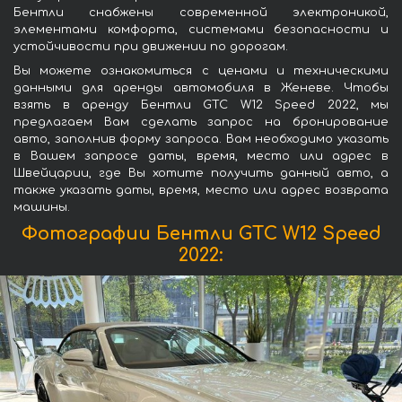
Бентли снабжены современной электроникой,
элементами комфорта, системами безопасности и
устойчивости при движении по дорогам.
Вы можете ознакомиться с ценами и техническими
данными для аренды автомобиля в Женеве. Чтобы
взять в аренду Бентли GTC W12 Speed 2022, мы
предлагаем Вам сделать запрос на бронирование
авто, заполнив форму запроса. Вам необходимо указать
в Вашем запросе даты, время, место или адрес в
Швейцарии, где Вы хотите получить данный авто, а
также указать даты, время, место или адрес возврата
машины.
Фотографии Бентли GTC W12 Speed
2022: