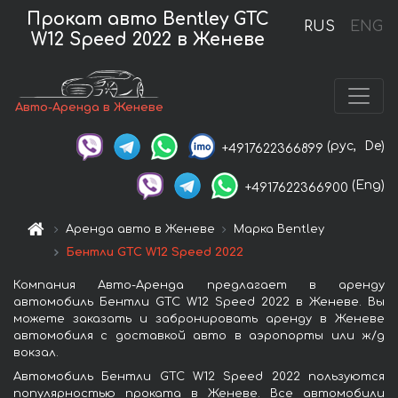
Прокат авто Bentley GTC
RUS
ENG
W12 Speed 2022 в Женеве
Авто-Аренда в Женеве
(рус,
De)
+4917622366899
(Eng)
+4917622366900
Аренда авто в Женеве
Марка Bentley
Бентли GTC W12 Speed 2022
Компания Авто-Аренда предлагает в аренду
автомобиль Бентли GTC W12 Speed 2022 в Женеве. Вы
можете заказать и забронировать аренду в Женеве
автомобиля с доставкой авто в аэропорты или ж/д
вокзал.
Автомобиль Бентли GTC W12 Speed 2022 пользуются
популярностью проката в Женеве. Все автомобили