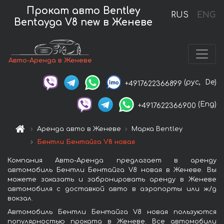
Прокат авто Bentley
RUS
ENG
Bentayga V8 new в Женеве
Авто-Аренда в Женеве
(рус,
De)
+4917622366899
(Eng)
+4917622366900
Аренда авто в Женеве
Марка Bentley
Бентли Бентайга V8 новая
Компания Авто-Аренда предлагает в аренду
автомобиль Бентли Бентайга V8 новая в Женеве. Вы
можете заказать и забронировать аренду в Женеве
автомобиля с доставкой авто в аэропорты или ж/д
вокзал.
Автомобиль Бентли Бентайга V8 новая пользуются
популярностью проката в Женеве. Все автомобили