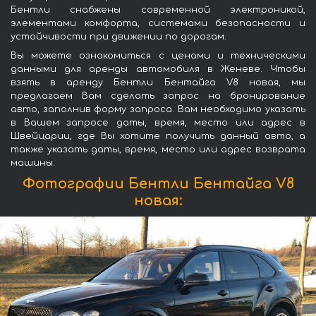
Бентли снабжены современной электроникой,
элементами комфорта, системами безопасности и
устойчивости при движении по дорогам.
Вы можете ознакомиться с ценами и техническими
данными для аренды автомобиля в Женеве. Чтобы
взять в аренду Бентли Бентайга V8 новая, мы
предлагаем Вам сделать запрос на бронирование
авто, заполнив форму запроса. Вам необходимо указать
в Вашем запросе даты, время, место или адрес в
Швейцарии, где Вы хотите получить данный авто, а
также указать даты, время, место или адрес возврата
машины.
Фотографии Бентли Бентайга V8
новая: