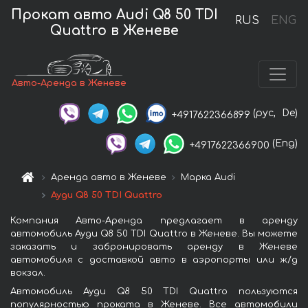
Прокат авто Audi Q8 50 TDI
RUS
ENG
Quattro в Женеве
Авто-Аренда в Женеве
(рус,
De)
+4917622366899
(Eng)
+4917622366900
Аренда авто в Женеве
Марка Audi
Ауди Q8 50 TDI Quattro
Компания Авто-Аренда предлагает в аренду
автомобиль Ауди Q8 50 TDI Quattro в Женеве. Вы можете
заказать и забронировать аренду в Женеве
автомобиля с доставкой авто в аэропорты или ж/д
вокзал.
Автомобиль Ауди Q8 50 TDI Quattro пользуются
популярностью проката в Женеве. Все автомобили