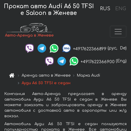
Прокат авто Audi A6 50 TFSI
RUS
ENG
e Saloon в Женеве
Авто-Аренда в Женеве
(рус,
De)
+4917622366899
(Eng)
+4917622366900
Аренда авто в Женеве
Марка Audi
Ауди A6 50 TFSI e седан
Компания Авто-Аренда предлагает в аренду
автомобиль Ауди A6 50 TFSI e седан в Женеве. Вы
можете заказать и забронировать аренду в Женеве
автомобиля с доставкой авто в аэропорты или ж/д
вокзал.
Автомобиль Ауди A6 50 TFSI e седан пользуются
популярностью проката в Женеве. Все автомобили