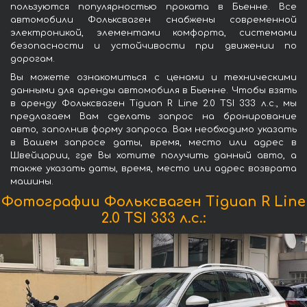
пользуются популярностью проката в Бьенне. Все
автомобили Фольксваген снабжены современной
электроникой, элементами комфорта, системами
безопасности и устойчивости при движении по
дорогам.
Вы можете ознакомиться с ценами и техническими
данными для аренды автомобиля в Бьенне. Чтобы взять
в аренду Фольксваген Tiguan R Line 2.0 TSI 333 л.с., мы
предлагаем Вам сделать запрос на бронирование
авто, заполнив форму запроса. Вам необходимо указать
в Вашем запросе даты, время, место или адрес в
Швейцарии, где Вы хотите получить данный авто, а
также указать даты, время, место или адрес возврата
машины.
Фотографии Фольксваген Tiguan R Line
2.0 TSI 333 л.с.: