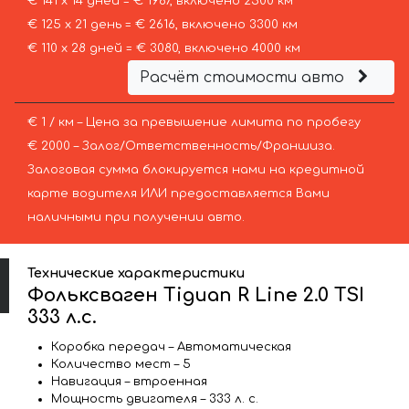
€ 141 х 14 дней = € 1967, включено 2500 км
€ 125 х 21 день = € 2616, включено 3300 км
€ 110 х 28 дней = € 3080, включено 4000 км
Расчёт стоимости авто
€ 1 / км – Цена за превышение лимита по пробегу
€ 2000 – Залог/Ответственность/Франшиза.
Залоговая сумма блокируется нами на кредитной
карте водителя ИЛИ предоставляется Вами
наличными при получении авто.
Технические характеристики
Фольксваген Tiguan R Line 2.0 TSI
333 л.с.
Коробка передач – Автоматическая
Количество мест – 5
Навигация – втроенная
Мощность двигателя – 333 л. с.