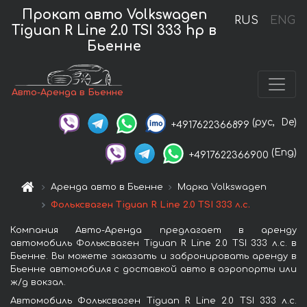
Прокат авто Volkswagen
RUS
ENG
Tiguan R Line 2.0 TSI 333 hp в
Бьенне
Авто-Аренда в Бьенне
(рус,
De)
+4917622366899
(Eng)
+4917622366900
Аренда авто в Бьенне
Марка Volkswagen
Фольксваген Tiguan R Line 2.0 TSI 333 л.с.
Компания Авто-Аренда предлагает в аренду
автомобиль Фольксваген Tiguan R Line 2.0 TSI 333 л.с. в
Бьенне. Вы можете заказать и забронировать аренду в
Бьенне автомобиля с доставкой авто в аэропорты или
ж/д вокзал.
Автомобиль Фольксваген Tiguan R Line 2.0 TSI 333 л.с.