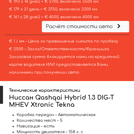
€ 193 х 14 дней = € 2700, включено 3500 км
€ 179 х 21 день = € 3750, включено 3300 км
€ 161 х 28 дней = € 4500, включено 4000 км
Расчёт стоимости авто
€ 1 / км – Цена за превышение лимита по пробегу
€ 2500 – Залог/Ответственность/Франшиза.
Залоговая сумма блокируется нами на кредитной
карте водителя ИЛИ предоставляется Вами
наличными при получении авто.
Технические характеристики
Ниссан Qashqai Hybrid 1.3 DIG-T
MHEV Xtronic Tekna
Коробка передач – Автоматическая
Количество мест – 5
Навигация – есть
Мощность двигателя – 158 л. с.