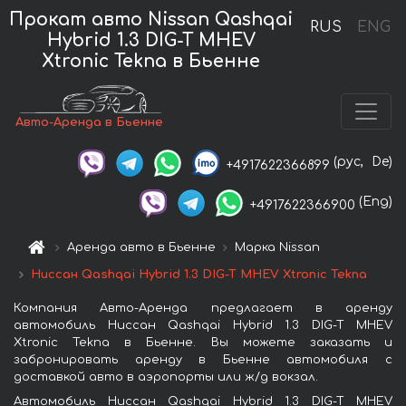
Прокат авто Nissan Qashqai
RUS
ENG
Hybrid 1.3 DIG-T MHEV
Xtronic Tekna в Бьенне
Авто-Аренда в Бьенне
(рус,
De)
+4917622366899
(Eng)
+4917622366900
Аренда авто в Бьенне
Марка Nissan
Ниссан Qashqai Hybrid 1.3 DIG-T MHEV Xtronic Tekna
Компания Авто-Аренда предлагает в аренду
автомобиль Ниссан Qashqai Hybrid 1.3 DIG-T MHEV
Xtronic Tekna в Бьенне. Вы можете заказать и
забронировать аренду в Бьенне автомобиля с
доставкой авто в аэропорты или ж/д вокзал.
Автомобиль Ниссан Qashqai Hybrid 1.3 DIG-T MHEV