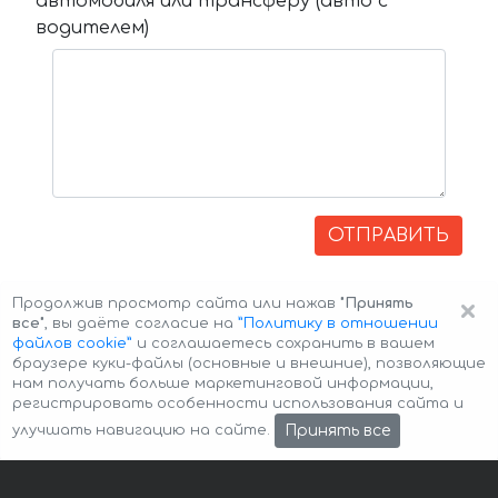
автомобиля или трансферу (авто с
водителем)
ОТПРАВИТЬ
×
Продолжив просмотр сайта или нажав
"Принять
все"
, вы даёте согласие на
”Политику в отношении
файлов cookie”
и соглашаетесь сохранить в вашем
браузере куки-файлы (основные и внешние), позволяющие
нам получать больше маркетинговой информации,
регистрировать особенности использования сайта и
Авторские права © 2026 Авто-Аренда
Cookie Policy
Принять все
улучшать навигацию на сайте.
Политика конфиденциальности