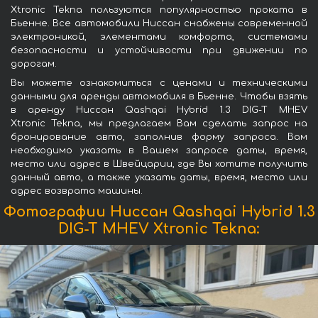
Xtronic Tekna пользуются популярностью проката в
Бьенне. Все автомобили Ниссан снабжены современной
электроникой, элементами комфорта, системами
безопасности и устойчивости при движении по
дорогам.
Вы можете ознакомиться с ценами и техническими
данными для аренды автомобиля в Бьенне. Чтобы взять
в аренду Ниссан Qashqai Hybrid 1.3 DIG-T MHEV
Xtronic Tekna, мы предлагаем Вам сделать запрос на
бронирование авто, заполнив форму запроса. Вам
необходимо указать в Вашем запросе даты, время,
место или адрес в Швейцарии, где Вы хотите получить
данный авто, а также указать даты, время, место или
адрес возврата машины.
Фотографии Ниссан Qashqai Hybrid 1.3
DIG-T MHEV Xtronic Tekna: