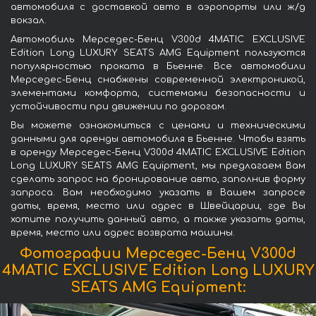
автомобиля с доставкой авто в аэропорты или ж/д
вокзал.
Автомобиль Мерседес-Бенц V300d 4MATIC EXCLUSIVE
Edition Long LUXURY SEATS AMG Equipment пользуются
популярностью проката в Бьенне. Все автомобили
Мерседес-Бенц снабжены современной электроникой,
элементами комфорта, системами безопасности и
устойчивости при движении по дорогам.
Вы можете ознакомиться с ценами и техническими
данными для аренды автомобиля в Бьенне. Чтобы взять
в аренду Мерседес-Бенц V300d 4MATIC EXCLUSIVE Edition
Long LUXURY SEATS AMG Equipment, мы предлагаем Вам
сделать запрос на бронирование авто, заполнив форму
запроса. Вам необходимо указать в Вашем запросе
даты, время, место или адрес в Швейцарии, где Вы
хотите получить данный авто, а также указать даты,
время, место или адрес возврата машины.
Фотографии Мерседес-Бенц V300d
4MATIC EXCLUSIVE Edition Long LUXURY
SEATS AMG Equipment: