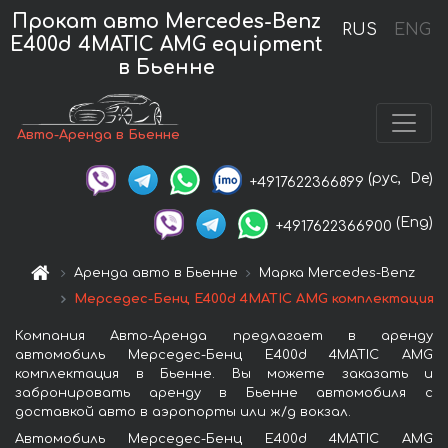
Прокат авто Mercedes-Benz
RUS
ENG
E400d 4MATIC AMG equipment
в Бьенне
Авто-Аренда в Бьенне
(рус,
De)
+4917622366899
(Eng)
+4917622366900
Аренда авто в Бьенне
Марка Mercedes-Benz
Мерседес-Бенц E400d 4MATIC AMG комплектация
Компания Авто-Аренда предлагает в аренду
автомобиль Мерседес-Бенц E400d 4MATIC AMG
комплектация в Бьенне. Вы можете заказать и
забронировать аренду в Бьенне автомобиля с
доставкой авто в аэропорты или ж/д вокзал.
Автомобиль Мерседес-Бенц E400d 4MATIC AMG