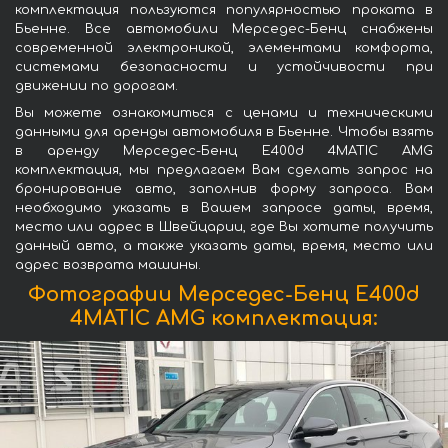
комплектация пользуются популярностью проката в
Бьенне. Все автомобили Мерседес-Бенц снабжены
современной электроникой, элементами комфорта,
системами безопасности и устойчивости при
движении по дорогам.
Вы можете ознакомиться с ценами и техническими
данными для аренды автомобиля в Бьенне. Чтобы взять
в аренду Мерседес-Бенц E400d 4MATIC AMG
комплектация, мы предлагаем Вам сделать запрос на
бронирование авто, заполнив форму запроса. Вам
необходимо указать в Вашем запросе даты, время,
место или адрес в Швейцарии, где Вы хотите получить
данный авто, а также указать даты, время, место или
адрес возврата машины.
Фотографии Мерседес-Бенц E400d
4MATIC AMG комплектация: