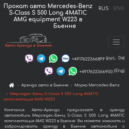
Прокат авто Mercedes-Benz
RUS
ENG
S-Class S 500 Long 4MATIC
AMG equipment W223 в
Бьенне
Авто-Аренда в Бьенне
(рус,
De)
+4917622366899
(Eng)
+4917622366900
Аренда авто в Бьенне
Марка Mercedes-Benz
Мерседес-Бенц S-Class S 500 Long 4MATIC
комплектация AMG W223
Компания Авто-Аренда предлагает в аренду
автомобиль Мерседес-Бенц S-Class S 500 Long 4MATIC
комплектация AMG W223 в Бьенне. Вы можете заказать и
забронировать аренду в Бьенне автомобиля с