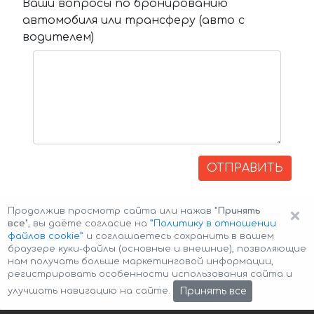
Ваши вопросы по бронированию
автомобиля или трансферу (авто с
водителем)
ОТПРАВИТЬ
×
Продолжив просмотр сайта или нажав
"Принять
все"
, вы даёте согласие на
”Политику в отношении
файлов cookie”
и соглашаетесь сохранить в вашем
браузере куки-файлы (основные и внешние), позволяющие
нам получать больше маркетинговой информации,
регистрировать особенности использования сайта и
Авторские права © 2026 Авто-Аренда
Cookie Policy
Принять все
улучшать навигацию на сайте.