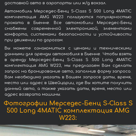
доставкой авто в аэропорты или ж/д вокзал.
Автомобиль Мерседес-Бенц S-Class S 500 Long 4MATIC
комплектация AMG W223 пользуются популярностью
проката в Бьенне. Все автомобили Мерседес-Бенц
снабжены современной электроникой, элементами
комфорта, системами безопасности и устойчивости
при движении по дорогам.
Вы можете ознакомиться с ценами и техническими
данными для аренды автомобиля в Бьенне. Чтобы взять
в аренду Мерседес-Бенц S-Class S 500 Long 4MATIC
комплектация AMG W223, мы предлагаем Вам сделать
запрос на бронирование авто, заполнив форму запроса.
Вам необходимо указать в Вашем запросе даты, время,
место или адрес в Швейцарии, где Вы хотите получить
данный авто, а также указать даты, время, место или
адрес возврата машины.
Фотографии Мерседес-Бенц S-Class S
500 Long 4MATIC комплектация AMG
W223: