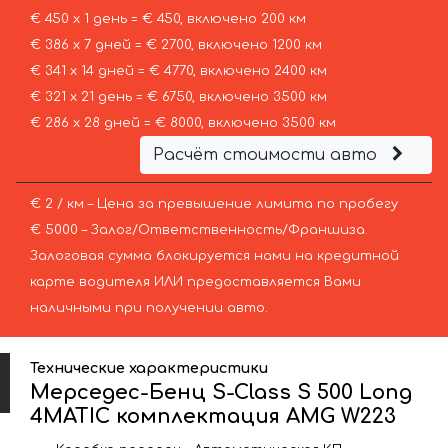
€ 450 х 1 день = € 450, включено 200 км
€ 386 х 7 дней = € 2700, включено 1200 км
€ 341 х 14 дней = € 4770, включено 2400 км
€ 321 х 21 день = € 6750, включено 3500 км
€ 286 х 28 дней = € 8000, включено 3500 км
Расчёт стоимости авто
€ 2 / км – Цена за превышение лимита по пробегу
€ 5000 – Залог/Ответственность/Франшиза.
Залоговая сумма блокируется нами на кредитной
карте водителя ИЛИ предоставляется Вами
наличными при получении авто.
Технические характеристики
Мерседес-Бенц S-Class S 500 Long
4MATIC комплектация AMG W223