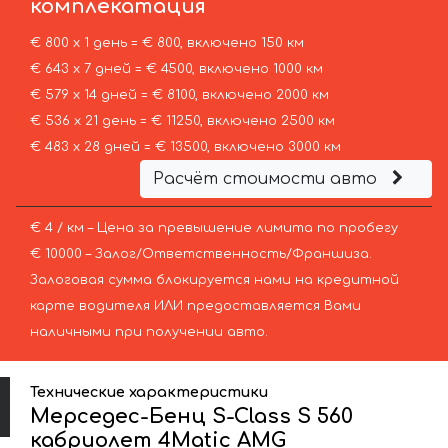
комплекатация
€ 800 х 1 день = € 800, включено 150 км
€ 643 х 7 дней = € 4500, включено 1000 км
€ 579 х 14 дней = € 8100, включено 2000 км
€ 536 х 21 день = € 11250, включено 2500 км
€ 483 х 28 дней = € 13500, включено 3000 км
Расчёт стоимости авто
€ 4 / км – Цена за превышение лимита по пробегу
€ 10000 – Залог/Ответственность/Франшиза.
Залоговая сумма блокируется нами на кредитной
карте водителя ИЛИ предоставляется Вами
наличными при получении авто.
Технические характеристики
Мерседес-Бенц S-Class S 560
кабриолет 4Matic AMG