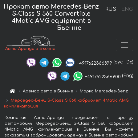
Прокат авто Mercedes-Benz
RUS
ENG
S-Class S 560 Convertible
4Matic AMG equipment в
Бьенне
Авто-Аренда в Бьенне
(рус,
De)
+4917622366899
(Eng)
+4917622366900
Аренда авто в Бьенне
Марка Mercedes-Benz
Мерседес-Бенц S-Class S 560 кабриолет 4Matic AMG
комплекатация
Компания Авто-Аренда предлагает в аренду
автомобиль Мерседес-Бенц S-Class S 560 кабриолет
4Matic AMG комплекатация в Бьенне. Вы можете
заказать и забронировать аренду в Бьенне автомобиля