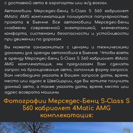
с доставкой авто в аэропорты или ж/д вокзал.
Автомобиль Мерседес-Бенц S-Class S 560 кабриолет
4Matic AMG комплекатация пользуются популярностью
проката в Бьенне. Все автомобили Мерседес-Бенц
снабжены современной электроникой, элементами
комфорта, системами безопасности и устойчивости
при движении по дорогам.
Вы можете ознакомиться с ценами и техническими
данными для аренды автомобиля в Бьенне. Чтобы взять
в аренду Мерседес-Бенц S-Class S 560 кабриолет 4Matic
AMG комплекатация, мы предлагаем Вам сделать
запрос на бронирование авто, заполнив форму запроса.
Вам необходимо указать в Вашем запросе даты, время,
место или адрес в Швейцарии, где Вы хотите получить
данный авто, а также указать даты, время, место или
адрес возврата машины.
Фотографии Мерседес-Бенц S-Class S
560 кабриолет 4Matic AMG
комплекатация: