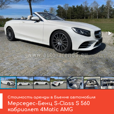
Стоимость аренды в Бьенне автомобиля
Мерседес-Бенц
S-Class S 560
кабриолет 4Matic AMG