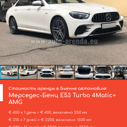
Стоимость аренды в Бьенне автомобиля
Мерседес-Бенц
E53 Turbo 4Matic+
AMG
€ 400 х 1 день = € 400, включено 250 км
€ 315 х 7 дней = € 2200, включено 1500 км