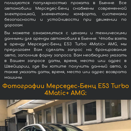
пользуются популярностью проката в Бьенне. Все
автомобили Мерседес-Бенц снабжены современной
электроникой, элементами комфорта, системами
безопасности и устойчивости при движении по
дорогам.
Вы можете ознакомиться с ценами и техническими
данными для аренды автомобиля в Бьенне. Чтобы взять
в аренду Мерседес-Бенц E53 Turbo 4Matic+ AMG, мы
предлагаем Вам сделать запрос на бронирование
авто, заполнив форму запроса. Вам необходимо указать
в Вашем запросе даты, время, место или адрес в
Швейцарии, где Вы хотите получить данный авто, а
также указать даты, время, место или адрес возврата
машины.
Фотографии Мерседес-Бенц E53 Turbo
4Matic+ AMG: