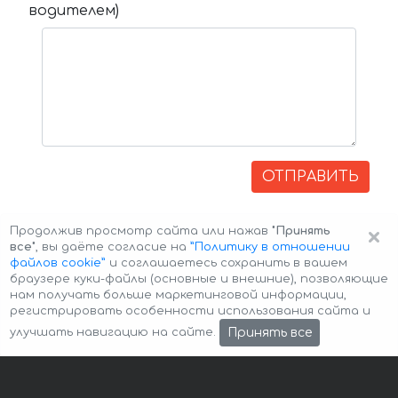
водителем)
ОТПРАВИТЬ
×
Продолжив просмотр сайта или нажав
"Принять
все"
, вы даёте согласие на
”Политику в отношении
файлов cookie”
и соглашаетесь сохранить в вашем
браузере куки-файлы (основные и внешние), позволяющие
нам получать больше маркетинговой информации,
регистрировать особенности использования сайта и
Авторские права © 2026 Авто-Аренда
Cookie Policy
Принять все
улучшать навигацию на сайте.
Политика конфиденциальности