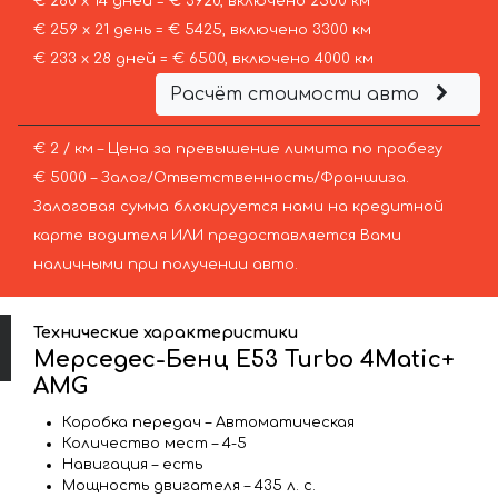
€ 280 х 14 дней = € 3920, включено 2500 км
€ 259 х 21 день = € 5425, включено 3300 км
€ 233 х 28 дней = € 6500, включено 4000 км
Расчёт стоимости авто
€ 2 / км – Цена за превышение лимита по пробегу
€ 5000 – Залог/Ответственность/Франшиза.
Залоговая сумма блокируется нами на кредитной
карте водителя ИЛИ предоставляется Вами
наличными при получении авто.
Технические характеристики
Мерседес-Бенц E53 Turbo 4Matic+
AMG
Коробка передач – Автоматическая
Количество мест – 4-5
Навигация – есть
Мощность двигателя – 435 л. с.