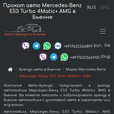
Прокат авто Mercedes-Benz
RUS
ENG
E53 Turbo 4Matic+ AMG в
Бьенне
Авто-Аренда в Бьенне
(рус,
De)
+4917622366899
(Eng)
+4917622366900
Аренда авто в Бьенне
Марка Mercedes-Benz
Мерседес-Бенц E53 Turbo 4Matic+ AMG
Компания Авто-Аренда предлагает в аренду
автомобиль Мерседес-Бенц E53 Turbo 4Matic+ AMG в
Бьенне. Вы можете заказать и забронировать аренду в
Бьенне автомобиля с доставкой авто в аэропорты или
ж/д вокзал.
Автомобиль Мерседес-Бенц E53 Turbo 4Matic+ AMG