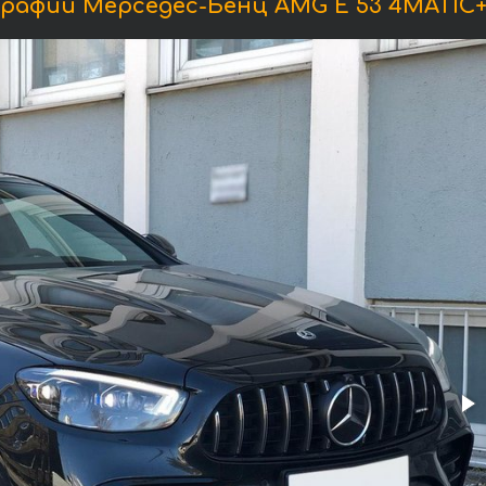
рафии Мерседес-Бенц AMG E 53 4MATIC+ 