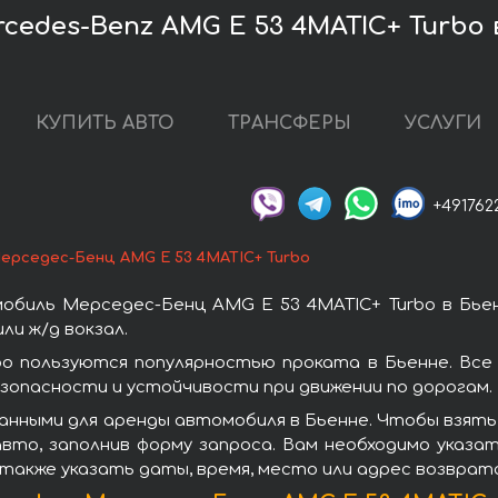
edes-Benz AMG E 53 4MATIC+ Turbo 
КУПИТЬ АВТО
ТРАНСФЕРЫ
УСЛУГИ
+491762
ерседес-Бенц AMG E 53 4MATIC+ Turbo
обиль Мерседес-Бенц AMG E 53 4MATIC+ Turbo в Бьен
ли ж/д вокзал.
o пользуются популярностью проката в Бьенне. Вс
зопасности и устойчивости при движении по дорогам.
анными для аренды автомобиля в Бьенне. Чтобы взять 
вто, заполнив форму запроса. Вам необходимо указат
 также указать даты, время, место или адрес возврат