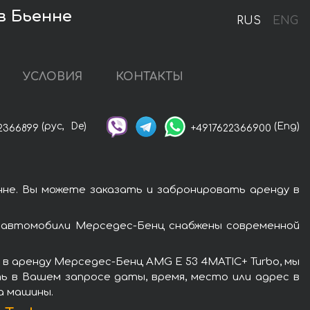
в Бьенне
RUS
ENG
УСЛОВИЯ
КОНТАКТЫ
(рус,
De)
(Eng)
2366899
+4917622366900
не. Вы можете заказать и забронировать аренду в
е автомобили Мерседес-Бенц снабжены современной
в аренду Мерседес-Бенц AMG E 53 4MATIC+ Turbo, мы
ь в Вашем запросе даты, время, место или адрес в
а машины.