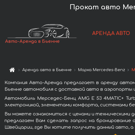
Прокат авто Merc
АРЕНДА АВТО
Авто-Аренда в Бьенне
Аренда авто в Бьенне
Марка Mercedes-Benz
М
Компания Авто-Аренда предлагает в аренду автом
Бьенне автомобиля с доставкой авто в аэропорты и
Автомобиль Мерседес-Бенц AMG E 53 4MATIC+ Turb
электроникой, элементами комфорта, системами бе
Вы можете ознакомиться с ценами и техническими д
предлагаем Вам сделать запрос на бронирование а
Швейцарии, где Вы хотите получить данный авто, а