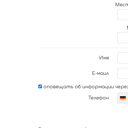
Мест
Имя
Е-маил
оповещать об информации через
Телефон