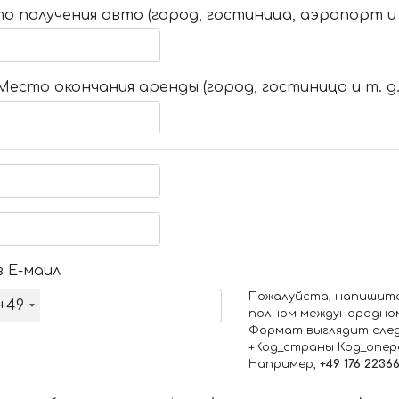
о получения авто (город, гостиница, аэропорт и т
Место окончания аренды (город, гостиница и т. д.
 Е-маил
Пожалуйста, напишит
+49
полном международно
Формат выглядит сле
+Код_страны Код_опе
Например,
+49 176 2236