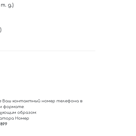
. д.)
)
е Ваш контактный номер телефона в
м формате.
дующим образом:
ратора Номер
6899