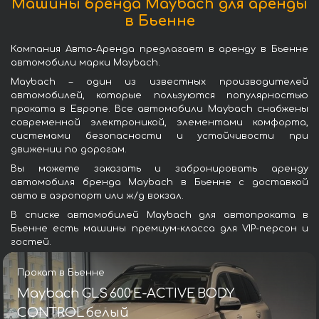
Машины бренда Maybach для аренды
в Бьенне
Компания Авто-Аренда предлагает в аренду в Бьенне
автомобили марки Maybach.
Maybach – один из известных производителей
автомобилей, которые пользуются популярностью
проката в Европе. Все автомобили Maybach снабжены
современной электроникой, элементами комфорта,
системами безопасности и устойчивости при
движении по дорогам.
Вы можете заказать и забронировать аренду
автомобиля бренда Maybach в Бьенне с доставкой
авто в аэропорт или ж/д вокзал.
В списке автомобилей Maybach для автопроката в
Бьенне есть машины премиум-класса для VIP-персон и
гостей.
Прокат в Бьенне
Maybach GLS 600 E-ACTIVE BODY
CONTROL белый