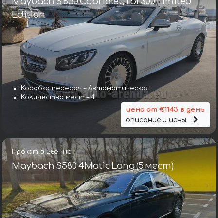
Maybach S 650 Cabriolet, 1 of 300 Limited
Edition
Коробка передач – Автоматическая
Количество мест – 4
цена от €1143 в день
описание и цены
Прокат в Бьенне
Maybach S580 4Matic Lang (5 мест)