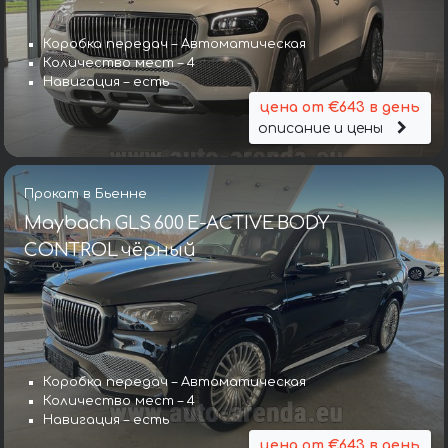
Коробка передач – Автоматическая
Количество мест – 4
Навигация – есть
цена от €643 в день
описание и цены
Прокат в Бьенне
Maybach GLS 600 E-ACTIVE BODY
CONTROL чёрный
Коробка передач – Автоматическая
Количество мест – 4
Навигация – есть
цена от €643 в день