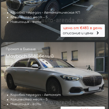
Коробка передач – Автоматическая КП
Количество мест – 5
Навигация – есть
цена от €483 в день
описание и цены
Прокат в Бьенне
Maybach S580 белый
Коробка передач – Автомат
Количество мест – 5
Навигация – есть