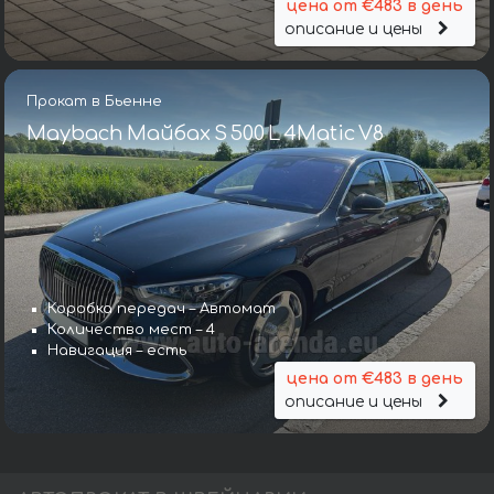
цена от €483 в день
описание и цены
Прокат в Бьенне
Maybach Майбах S 500 L 4Matic V8
Коробка передач – Автомат
Количество мест – 4
Навигация – есть
цена от €483 в день
описание и цены