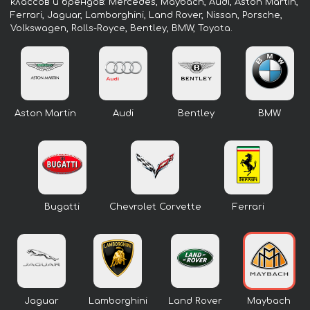
классов и брендов: Mercedes, Maybach, Audi, Aston Martin,
Ferrari, Jaguar, Lamborghini, Land Rover, Nissan, Porsche,
Volkswagen, Rolls-Royce, Bentley, BMW, Toyota.
Aston Martin
Audi
Bentley
BMW
Bugatti
Chevrolet Corvette
Ferrari
Jaguar
Lamborghini
Land Rover
Maybach