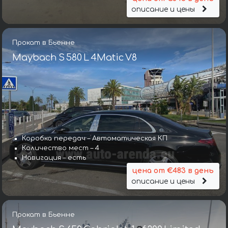
описание и цены
Прокат в Бьенне
Maybach S 580 L 4Matic V8
Коробка передач – Автоматическая КП
Количество мест – 4
Навигация – есть
цена от €483 в день
описание и цены
Прокат в Бьенне