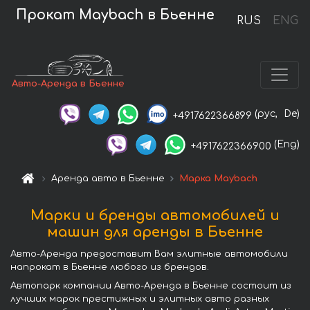
Прокат Maybach в Бьенне
RUS
ENG
Авто-Аренда в Бьенне
(рус,
De)
+4917622366899
(Eng)
+4917622366900
Аренда авто в Бьенне
Марка Maybach
Марки и бренды автомобилей и
машин для аренды в Бьенне
Авто-Аренда предоставит Вам элитные автомобили
напрокат в Бьенне любого из брендов.
Автопарк компании Авто-Аренда в Бьенне состоит из
лучших марок престижных и элитных авто разных