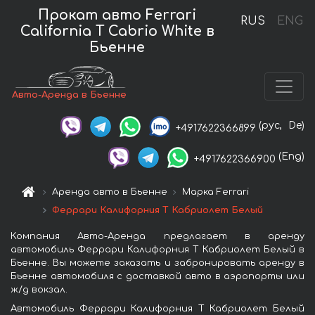
Прокат авто Ferrari
RUS
ENG
California T Cabrio White в
Бьенне
Авто-Аренда в Бьенне
(рус,
De)
+4917622366899
(Eng)
+4917622366900
Аренда авто в Бьенне
Марка Ferrari
Феррари Калифорния Т Кабриолет Белый
Компания Авто-Аренда предлагает в аренду
автомобиль Феррари Калифорния Т Кабриолет Белый в
Бьенне. Вы можете заказать и забронировать аренду в
Бьенне автомобиля с доставкой авто в аэропорты или
ж/д вокзал.
Автомобиль Феррари Калифорния Т Кабриолет Белый