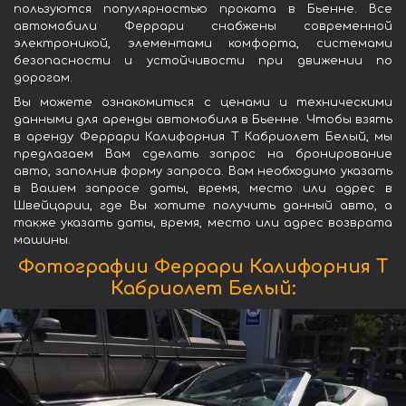
пользуются популярностью проката в Бьенне. Все
автомобили Феррари снабжены современной
электроникой, элементами комфорта, системами
безопасности и устойчивости при движении по
дорогам.
Вы можете ознакомиться с ценами и техническими
данными для аренды автомобиля в Бьенне. Чтобы взять
в аренду Феррари Калифорния Т Кабриолет Белый, мы
предлагаем Вам сделать запрос на бронирование
авто, заполнив форму запроса. Вам необходимо указать
в Вашем запросе даты, время, место или адрес в
Швейцарии, где Вы хотите получить данный авто, а
также указать даты, время, место или адрес возврата
машины.
Фотографии Феррари Калифорния Т
Кабриолет Белый: