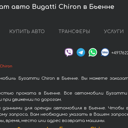
ат авто Bugatti Chiron в Бьенне
КУПИТЬ АВТО
ТРАНСФЕРЫ
УСЛУГИ
+491762
Chiron
обиль Бугатти Chiron в Бьенне. Вы можете заказа
остью проката в Бьенне. Все автомобили Бугатти
при движении по дорогам.
 данными для аренды автомобиля в Бьенне. Чтобы в
рму запроса. Вам необходимо указать в Вашем запросе
ы, время, место или адрес возврата машины.