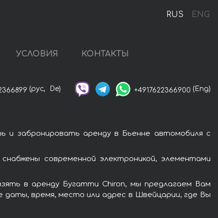
RUS
ENG
УСЛОВИЯ
КОНТАКТЫ
(рус,
De)
(Eng)
2366899
+4917622366900
ть и забронировать аренду в Бьенне автомобиля с
 снабжены современной электроникой, элементами
зять в аренду Бугатти Chiron, мы предлагаем Вам
 даты, время, место или адрес в Швейцарии, где Вы