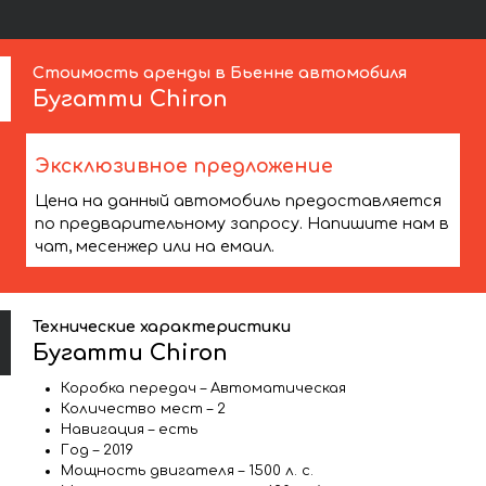
Стоимость аренды в Бьенне автомобиля
Бугатти
Chiron
Эксклюзивное предложение
Цена на данный автомобиль предоставляется
по предварительному запросу. Напишите нам в
чат, месенжер или на емаил.
Технические характеристики
Бугатти Chiron
Коробка передач – Автоматическая
Количество мест – 2
Навигация – есть
Год – 2019
Мощность двигателя – 1500 л. с.