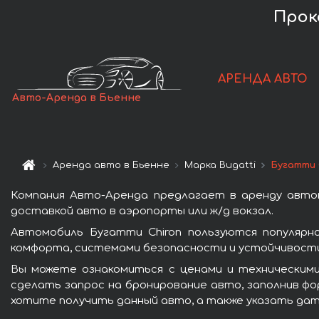
Прок
АРЕНДА АВТО
Авто-Аренда в Бьенне
Аренда авто в Бьенне
Марка Bugatti
Бугатти 
Компания Авто-Аренда предлагает в аренду автом
доставкой авто в аэропорты или ж/д вокзал.
Автомобиль Бугатти Chiron пользуются популярн
комфорта, системами безопасности и устойчивости 
Вы можете ознакомиться с ценами и техническими
сделать запрос на бронирование авто, заполнив фо
хотите получить данный авто, а также указать дат