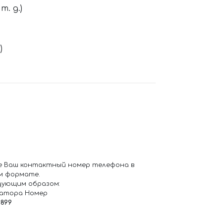
. д.)
)
е Ваш контактный номер телефона в
м формате.
дующим образом:
ратора Номер
6899