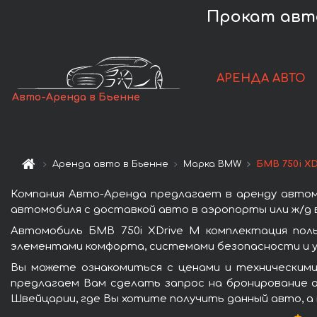
Прокат авто
АРЕНДА АВТО
Авто-Аренда в Бьенне
Аренда авто в Бьенне
Марка BMW
БМВ 750i X
Компания Авто-Аренда предлагает в аренду автомо
автомобиля с доставкой авто в аэропорты или ж/д в
Автомобиль БМВ 750i XDrive M комплектация пол
элементами комфорта, системами безопасности и у
Вы можете ознакомиться с ценами и техническими
предлагаем Вам сделать запрос на бронирование а
Швейцарии, где Вы хотите получить данный авто, а