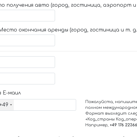
о получения авто (город, гостиница, аэропорт и т
Место окончания аренды (город, гостиница и т. д.
 Е-маил
Пожалуйста, напишит
+49
полном международно
Формат выглядит сле
+Код_страны Код_опе
Например,
+49 176 2236