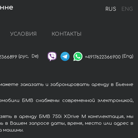
енне
RUS
ENG
УСЛОВИЯ
КОНТАКТЫ
(рус,
De)
(Eng)
2366899
+4917622366900
 можете заказать и забронировать аренду в Бьенне
омобили БМВ снабжены современной электроникой,
ять в аренду БМВ 750i XDrive M комплектация, мы
ь в Вашем запросе даты, время, место или адрес в
а машины.