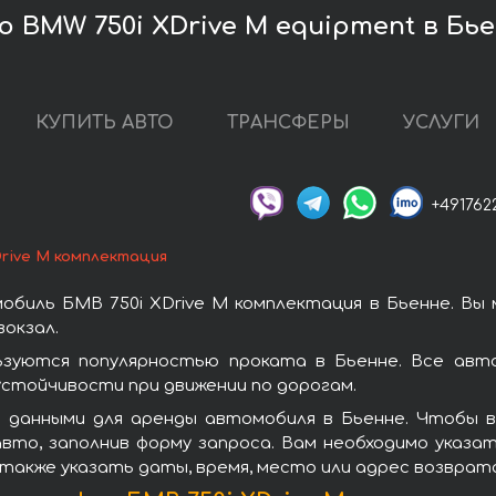
 BMW 750i XDrive M equipment в Бь
КУПИТЬ АВТО
ТРАНСФЕРЫ
УСЛУГИ
+491762
Drive M комплектация
биль БМВ 750i XDrive M комплектация в Бьенне. Вы
окзал.
ьзуются популярностью проката в Бьенне. Все авт
стойчивости при движении по дорогам.
 данными для аренды автомобиля в Бьенне. Чтобы вз
вто, заполнив форму запроса. Вам необходимо указат
 также указать даты, время, место или адрес возврат