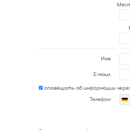
Мест
Имя
Е-маил
оповещать об информации через
Телефон