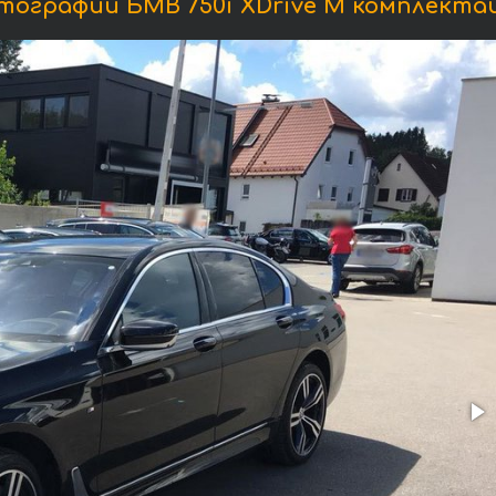
тографии БМВ 750i XDrive M комплектац