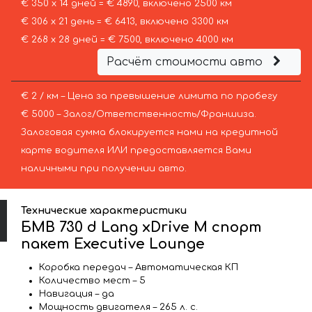
€ 350 х 14 дней = € 4890, включено 2500 км
€ 306 х 21 день = € 6413, включено 3300 км
€ 268 х 28 дней = € 7500, включено 4000 км
Расчёт стоимости авто
€ 2 / км – Цена за превышение лимита по пробегу
€ 5000 – Залог/Ответственность/Франшиза.
Залоговая сумма блокируется нами на кредитной
карте водителя ИЛИ предоставляется Вами
наличными при получении авто.
Технические характеристики
БМВ 730 d Lang xDrive M спорт
пакет Executive Lounge
Коробка передач – Автоматическая КП
Количество мест – 5
Навигация – да
Мощность двигателя – 265 л. с.