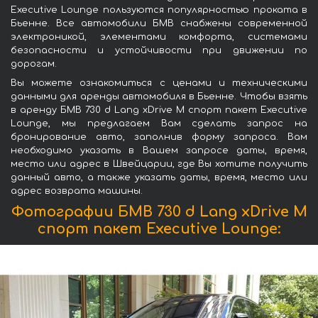
Executive Lounge пользуются популярностью проката в
Бьенне. Все автомобили БМВ снабжены современной
электроникой, элементами комфорта, системами
безопасности и устойчивости при движении по
дорогам.
Вы можете ознакомиться с ценами и техническими
данными для аренды автомобиля в Бьенне. Чтобы взять
в аренду БМВ 730 d Lang xDrive M спорт пакет Executive
Lounge, мы предлагаем Вам сделать запрос на
бронирование авто, заполнив форму запроса. Вам
необходимо указать в Вашем запросе даты, время,
место или адрес в Швейцарии, где Вы хотите получить
данный авто, а также указать даты, время, место или
адрес возврата машины.
Фотографии БМВ 730 d Lang xDrive M
спорт пакет Executive Lounge: