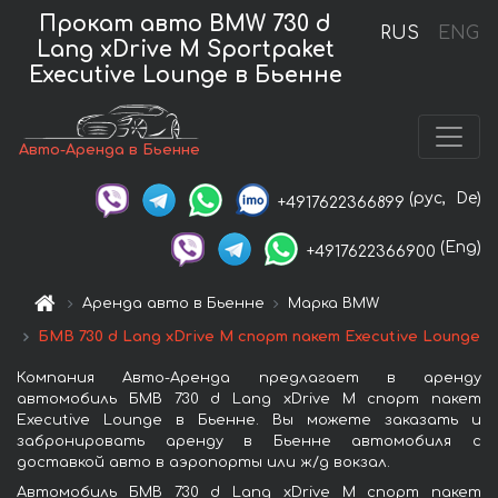
Прокат авто BMW 730 d
RUS
ENG
Lang xDrive M Sportpaket
Executive Lounge в Бьенне
Авто-Аренда в Бьенне
(рус,
De)
+4917622366899
(Eng)
+4917622366900
Аренда авто в Бьенне
Марка BMW
БМВ 730 d Lang xDrive M спорт пакет Executive Lounge
Компания Авто-Аренда предлагает в аренду
автомобиль БМВ 730 d Lang xDrive M спорт пакет
Executive Lounge в Бьенне. Вы можете заказать и
забронировать аренду в Бьенне автомобиля с
доставкой авто в аэропорты или ж/д вокзал.
Автомобиль БМВ 730 d Lang xDrive M спорт пакет