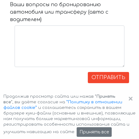
Ваши вопросы по бронированию
автомобиля или трансферу (авто с
водителем)
ОТПРАВИТЬ
×
Продолжив просмотр сайта или нажав
"Принять
все"
, вы даёте согласие на
”Политику в отношении
файлов cookie”
и соглашаетесь сохранить в вашем
браузере куки-файлы (основные и внешние), позволяющие
нам получать больше маркетинговой информации,
регистрировать особенности использования сайта и
Авторские права © 2026 Авто-Аренда
Cookie Policy
Принять все
улучшать навигацию на сайте.