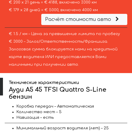
€ 200 х 21 день = € 4188, включено 3300 км
€ 179 х 28 дней = € 5000, включено 4000 км
Расчёт стоимости авто
€ 1.5 / км – Цена за превышение лимита по пробегу
€ 3000 – Залог/Ответственность/Франшиза.
Залоговая сумма блокируется нами на кредитной
карте водителя ИЛИ предоставляется Вами
наличными при получении авто.
Технические характеристики
Ауди A5 45 TFSI Quattro S-Line
бензин
Коробка передач – Автоматическая
Количество мест – 5
Навигация – есть
Минимальный возраст водителя (лет) – 25