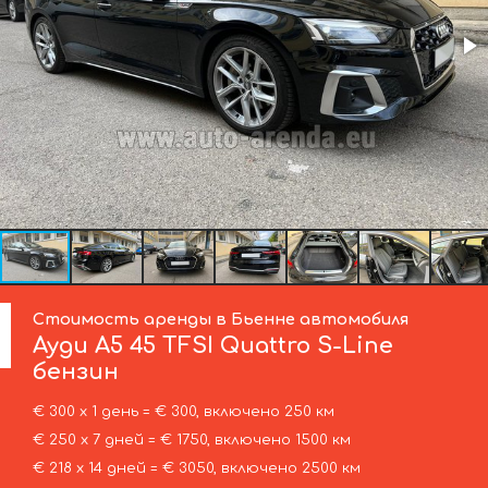
Стоимость аренды в Бьенне автомобиля
Ауди
A5 45 TFSI Quattro S-Line
бензин
€ 300 х 1 день = € 300, включено 250 км
€ 250 х 7 дней = € 1750, включено 1500 км
€ 218 х 14 дней = € 3050, включено 2500 км