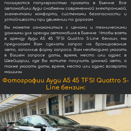
пользуются популярностью проката в Бьенне. Все
автомобили Ауди снабжены современной электроникой,
элементами комфорта, системами безопасности и
устойчивости при движении по дорогам.
Вы можете ознакомиться с ценами и техническими
данными для аренды автомобиля в Бьенне. Чтобы взять
в аренду Ауди A5 45 TFSI Quattro S-Line бензин, мы
предлагаем Вам сделать запрос на бронирование
авто, заполнив форму запроса. Вам необходимо указать
в Вашем запросе даты, время, место или адрес в
Швейцарии, где Вы хотите получить данный авто, а
также указать даты, время, место или адрес возврата
машины.
Фотографии Ауди A5 45 TFSI Quattro S-
Line бензин: