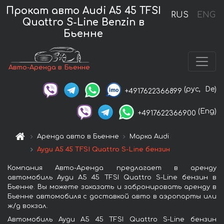
Прокат авто Audi A5 45 TFSI
RUS
ENG
Quattro S-Line Benzin в
Бьенне
Авто-Аренда в Бьенне
(рус,
De)
+4917622366899
(Eng)
+4917622366900
Аренда авто в Бьенне
Марка Audi
Ауди A5 45 TFSI Quattro S-Line бензин
Компания Авто-Аренда предлагает в аренду
автомобиль Ауди A5 45 TFSI Quattro S-Line бензин в
Бьенне. Вы можете заказать и забронировать аренду в
Бьенне автомобиля с доставкой авто в аэропорты или
ж/д вокзал.
Автомобиль Ауди A5 45 TFSI Quattro S-Line бензин