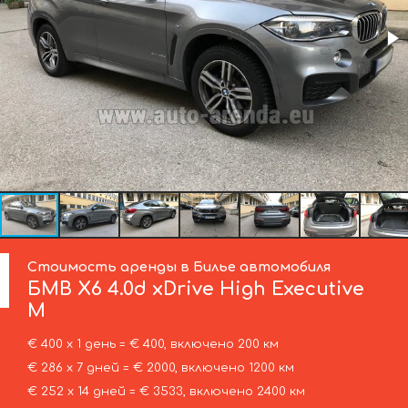
Стоимость аренды в Билье автомобиля
БМВ
X6 4.0d xDrive High Executive
M
€ 400 х 1 день = € 400, включено 200 км
€ 286 х 7 дней = € 2000, включено 1200 км
€ 252 х 14 дней = € 3533, включено 2400 км