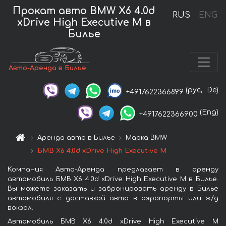
Прокат авто BMW X6 4.0d
RUS
ENG
xDrive High Executive M в
Билье
Авто-Аренда в Билье
(рус,
De)
+4917622366899
(Eng)
+4917622366900
Аренда авто в Билье
Марка BMW
БМВ X6 4.0d xDrive High Executive M
Компания Авто-Аренда предлагает в аренду
автомобиль БМВ X6 4.0d xDrive High Executive M в Билье.
Вы можете заказать и забронировать аренду в Билье
автомобиля с доставкой авто в аэропорты или ж/д
вокзал.
Автомобиль БМВ X6 4.0d xDrive High Executive M