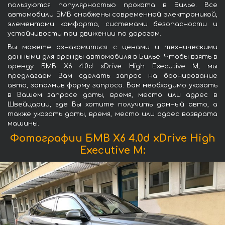
пользуются популярностью проката в Билье. Все
автомобили БМВ снабжены современной электроникой,
элементами комфорта, системами безопасности и
устойчивости при движении по дорогам.
Вы можете ознакомиться с ценами и техническими
данными для аренды автомобиля в Билье. Чтобы взять в
аренду БМВ X6 4.0d xDrive High Executive M, мы
предлагаем Вам сделать запрос на бронирование
авто, заполнив форму запроса. Вам необходимо указать
в Вашем запросе даты, время, место или адрес в
Швейцарии, где Вы хотите получить данный авто, а
также указать даты, время, место или адрес возврата
машины.
Фотографии БМВ X6 4.0d xDrive High
Executive M: