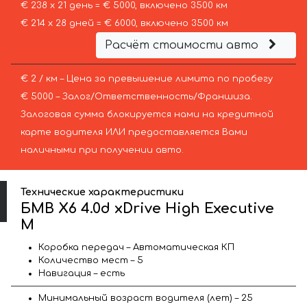
€ 238 х 21 день = € 5000, включено 3500 км
€ 214 х 28 дней = € 6000, включено 3500 км
Расчёт стоимости авто
€ 2 / км – Цена за превышение лимита по пробегу
€ 5000 – Залог/Ответственность/Франшиза.
Залоговая сумма блокируется нами на кредитной
карте водителя ИЛИ предоставляется Вами
наличными при получении авто.
Технические характеристики
БМВ X6 4.0d xDrive High Executive
M
Коробка передач – Автоматическая КП
Количество мест – 5
Навигация – есть
Минимальный возраст водителя (лет) – 25