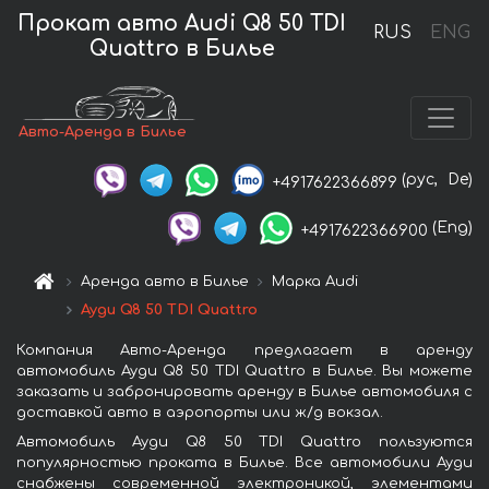
Прокат авто Audi Q8 50 TDI
RUS
ENG
Quattro в Билье
Авто-Аренда в Билье
(рус,
De)
+4917622366899
(Eng)
+4917622366900
Аренда авто в Билье
Марка Audi
Ауди Q8 50 TDI Quattro
Компания Авто-Аренда предлагает в аренду
автомобиль Ауди Q8 50 TDI Quattro в Билье. Вы можете
заказать и забронировать аренду в Билье автомобиля с
доставкой авто в аэропорты или ж/д вокзал.
Автомобиль Ауди Q8 50 TDI Quattro пользуются
популярностью проката в Билье. Все автомобили Ауди
снабжены современной электроникой, элементами