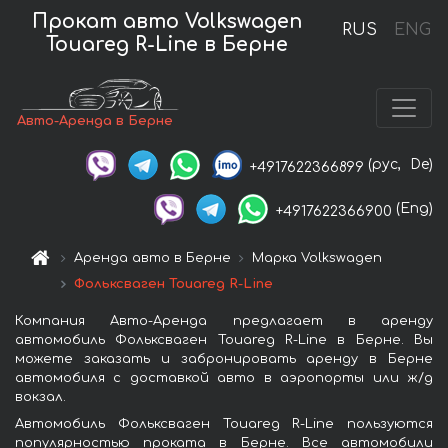
Прокат авто Volkswagen
RUS
ENG
Touareg R-Line в Берне
Авто-Аренда в Берне
(рус,
De)
+4917622366899
(Eng)
+4917622366900
Аренда авто в Берне
Марка Volkswagen
Фольксваген Touareg R-Line
Компания Авто-Аренда предлагает в аренду
автомобиль Фольксваген Touareg R-Line в Берне. Вы
можете заказать и забронировать аренду в Берне
автомобиля с доставкой авто в аэропорты или ж/д
вокзал.
Автомобиль Фольксваген Touareg R-Line пользуются
популярностью проката в Берне. Все автомобили