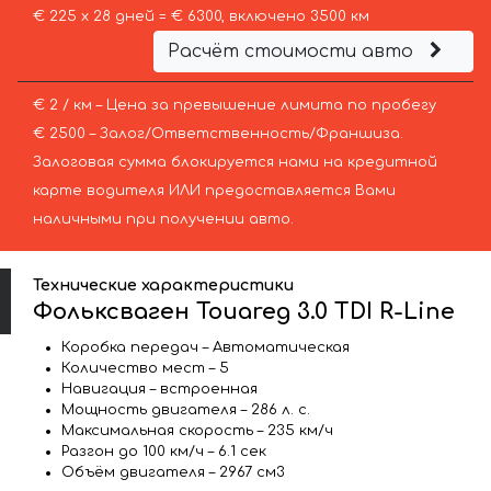
€ 225 х 28 дней = € 6300, включено 3500 км
Расчёт стоимости авто
€ 2 / км – Цена за превышение лимита по пробегу
€ 2500 – Залог/Ответственность/Франшиза.
Залоговая сумма блокируется нами на кредитной
карте водителя ИЛИ предоставляется Вами
наличными при получении авто.
Технические характеристики
Фольксваген Touareg 3.0 TDI R-Line
Коробка передач – Автоматическая
Количество мест – 5
Навигация – встроенная
Мощность двигателя – 286 л. с.
Максимальная скорость – 235 км/ч
Разгон до 100 км/ч – 6.1 сек
Объём двигателя – 2967 см3