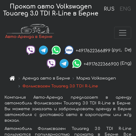
Прокат авто Volkswagen
RUS
ENG
Touareg 3.0 TDI R-Line в Берне
Авто-Аренда в Берне
(рус,
De)
+4917622366899
(Eng)
+4917622366900
Аренда авто в Берне
Марка Volkswagen
Фольксваген Touareg 3.0 TDI R-Line
Компания Авто-Аренда предлагает в аренду
автомобиль Фольксваген Touareg 3.0 TDI R-Line в Берне.
Вы можете заказать и забронировать аренду в Берне
автомобиля с доставкой авто в аэропорты или ж/д
вокзал.
Автомобиль Фольксваген Touareg 3.0 TDI R-Line
пользуются популярностью проката в Берне. Все