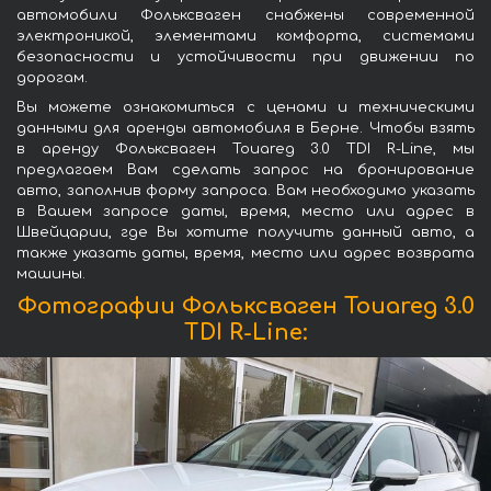
автомобили Фольксваген снабжены современной
электроникой, элементами комфорта, системами
безопасности и устойчивости при движении по
дорогам.
Вы можете ознакомиться с ценами и техническими
данными для аренды автомобиля в Берне. Чтобы взять
в аренду Фольксваген Touareg 3.0 TDI R-Line, мы
предлагаем Вам сделать запрос на бронирование
авто, заполнив форму запроса. Вам необходимо указать
в Вашем запросе даты, время, место или адрес в
Швейцарии, где Вы хотите получить данный авто, а
также указать даты, время, место или адрес возврата
машины.
Фотографии Фольксваген Touareg 3.0
TDI R-Line: