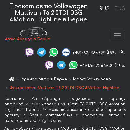
Прокат авто Volkswagen
RUS
ENG
Multivan T6 2.0TDI DSG
4Motion Highline в Берне
Авто-Аренда в Берне
(рус,
De)
+4917622366899
(Eng)
+4917622366900
Аренда авто в Берне
Марка Volkswagen
Фольксваген Multivan T6 2.0TDI DSG 4Motion Highline
Компания Авто-Аренда предлагает в аренду
автомобиль Фольксваген Multivan T6 2.0TDI DSG 4Motion
Highline в Берне. Вы можете заказать и забронировать
аренду в Берне автомобиля с доставкой авто в
аэропорты или ж/д вокзал.
Автомобиль Фольксваген Multivan T6 2.0TDI DSG 4Motion