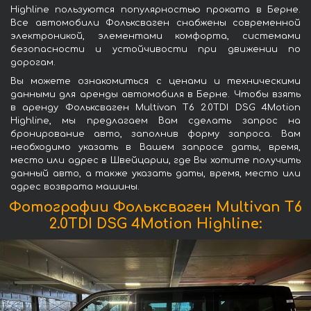
Highline пользуются популярностью проката в Берне.
Все автомобили Фольксваген снабжены современной
электроникой, элементами комфорта, системами
безопасности и устойчивости при движении по
дорогам.
Вы можете ознакомиться с ценами и техническими
данными для аренды автомобиля в Берне. Чтобы взять
в аренду Фольксваген Multivan T6 2.0TDI DSG 4Motion
Highline, мы предлагаем Вам сделать запрос на
бронирование авто, заполнив форму запроса. Вам
необходимо указать в Вашем запросе даты, время,
место или адрес в Швейцарии, где Вы хотите получить
данный авто, а также указать даты, время, место или
адрес возврата машины.
Фотографии Фольксваген Multivan T6
2.0TDI DSG 4Motion Highline: