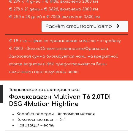
€ 299 х 14 дней = € 4186, включено 2000 км
€ 278 х 21 день = € 5828, включено 3000 км
€ 250 х 28 дней = € 7000, включено 3500 км
Расчёт стоимости авто
€ 1.5 / км – Цена за превышение лимита по пробегу
€ 4000 – Залог/Ответственность/Франшиза.
Залоговая сумма блокируется нами на кредитной
карте водителя ИЛИ предоставляется Вами
наличными при получении авто.
Технические характеристики
Фольксваген Multivan T6 2.0TDI
DSG 4Motion Highline
Коробка передач – Автоматическая
Количество мест – 6+1
Навигация – есть