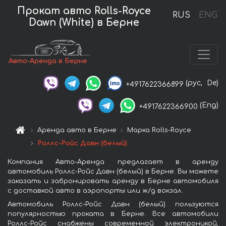
Прокат авто Rolls-Royce
RUS
ENG
Dawn (White) в Берне
Авто-Аренда в Берне
(рус,
De)
+4917622366899
(Eng)
+4917622366900
Аренда авто в Берне
Марка Rolls-Royce
Роллс-Ройс Давн (белый)
Компания Авто-Аренда предлагает в аренду
автомобиль Роллс-Ройс Давн (белый) в Берне. Вы можете
заказать и забронировать аренду в Берне автомобиля
с доставкой авто в аэропорты или ж/д вокзал.
Автомобиль Роллс-Ройс Давн (белый) пользуются
популярностью проката в Берне. Все автомобили
Роллс-Ройс снабжены современной электроникой,