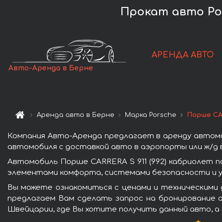
Прокат авто Pors
АРЕНДА АВТО
Авто-Аренда в Берне
Аренда авто в Берне
Марка Porsche
Порше CAR
Компания Авто-Аренда предлагает в аренду автомоб
автомобиля с доставкой авто в аэропорты или ж/д в
Автомобиль Порше CARRERA S 911 (992) кабриолет 
элементами комфорта, системами безопасности и у
Вы можете ознакомиться с ценами и техническими д
предлагаем Вам сделать запрос на бронирование а
Швейцарии, где Вы хотите получить данный авто, а