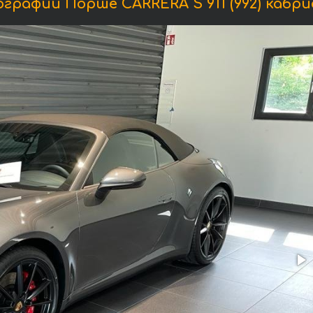
графии Порше CARRERA S 911 (992) кабри