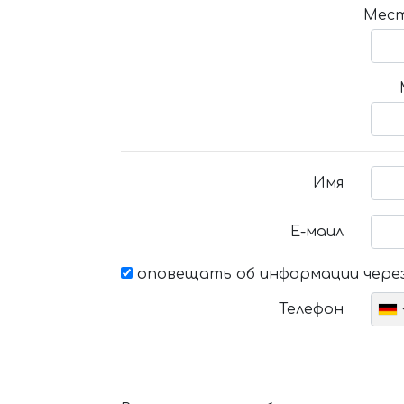
Мест
Имя
Е-маил
оповещать об информации через
Телефон