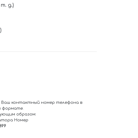
. д.)
)
 Ваш контактный номер телефона в
 формате.
ующим образом:
атора Номер
899