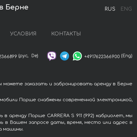
 в Берне
RUS
ENG
УСЛОВИЯ
КОНТАКТЫ
(рус,
De)
(Eng)
2366899
+4917622366900
Вы можете заказать и забронировать аренду в Берне
омобили Порше снабжены современной электроникой,
 в аренду Порше CARRERA S 911 (992) кабриолет, мы
ь в Вашем запросе даты, время, место или адрес в
а машины.