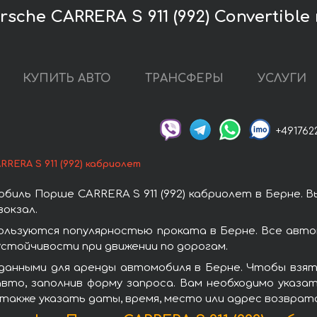
che CARRERA S 911 (992) Convertible
КУПИТЬ АВТО
ТРАНСФЕРЫ
УСЛУГИ
+491762
RERA S 911 (992) кабриолет
иль Порше CARRERA S 911 (992) кабриолет в Берне. 
окзал.
пользуются популярностью проката в Берне. Все авт
стойчивости при движении по дорогам.
анными для аренды автомобиля в Берне. Чтобы взять
вто, заполнив форму запроса. Вам необходимо указат
 также указать даты, время, место или адрес возврат