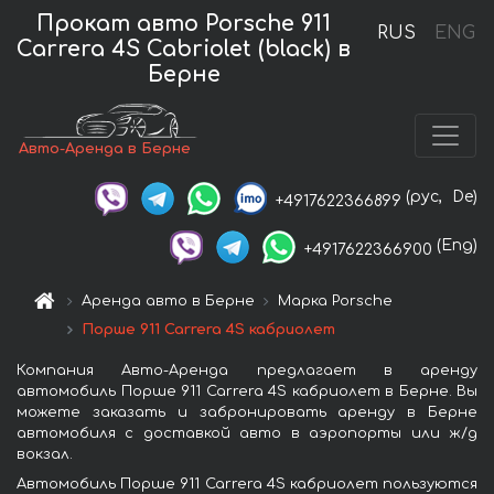
Прокат авто Porsche 911
RUS
ENG
Carrera 4S Cabriolet (black) в
Берне
Авто-Аренда в Берне
(рус,
De)
+4917622366899
(Eng)
+4917622366900
Аренда авто в Берне
Марка Porsche
Порше 911 Carrera 4S кабриолет
Компания Авто-Аренда предлагает в аренду
автомобиль Порше 911 Carrera 4S кабриолет в Берне. Вы
можете заказать и забронировать аренду в Берне
автомобиля с доставкой авто в аэропорты или ж/д
вокзал.
Автомобиль Порше 911 Carrera 4S кабриолет пользуются