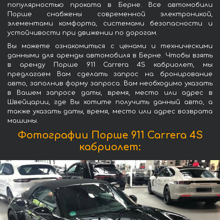
популярностью проката в Берне. Все автомобили
Порше снабжены современной электроникой,
элементами комфорта, системами безопасности и
устойчивости при движении по дорогам.
Вы можете ознакомиться с ценами и техническими
данными для аренды автомобиля в Берне. Чтобы взять
в аренду Порше 911 Carrera 4S кабриолет, мы
предлагаем Вам сделать запрос на бронирование
авто, заполнив форму запроса. Вам необходимо указать
в Вашем запросе даты, время, место или адрес в
Швейцарии, где Вы хотите получить данный авто, а
также указать даты, время, место или адрес возврата
машины.
Фотографии Порше 911 Carrera 4S
кабриолет: