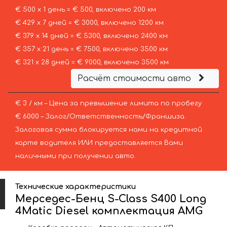
€ 500 х 1 день = € 500, включено 200 км
€ 429 х 7 дней = € 3000, включено 1200 км
€ 379 х 14 дней = € 5300, включено 2400 км
€ 357 х 21 день = € 7500, включено 3500 км
€ 321 х 28 дней = € 9000, включено 3500 км
Расчёт стоимости авто
€ 3 / км – Цена за превышение лимита по пробегу
€ 6000 – Залог/Ответственность/Франшиза.
Залоговая сумма блокируется нами на кредитной
карте водителя ИЛИ предоставляется Вами
наличными при получении авто.
Технические характеристики
Мерседес-Бенц S-Class S400 Long
4Matic Diesel комплектация AMG