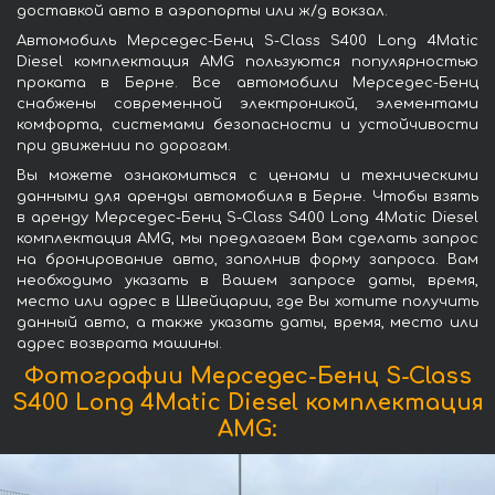
доставкой авто в аэропорты или ж/д вокзал.
Автомобиль Мерседес-Бенц S-Class S400 Long 4Matic
Diesel комплектация AMG пользуются популярностью
проката в Берне. Все автомобили Мерседес-Бенц
снабжены современной электроникой, элементами
комфорта, системами безопасности и устойчивости
при движении по дорогам.
Вы можете ознакомиться с ценами и техническими
данными для аренды автомобиля в Берне. Чтобы взять
в аренду Мерседес-Бенц S-Class S400 Long 4Matic Diesel
комплектация AMG, мы предлагаем Вам сделать запрос
на бронирование авто, заполнив форму запроса. Вам
необходимо указать в Вашем запросе даты, время,
место или адрес в Швейцарии, где Вы хотите получить
данный авто, а также указать даты, время, место или
адрес возврата машины.
Фотографии Мерседес-Бенц S-Class
S400 Long 4Matic Diesel комплектация
AMG: