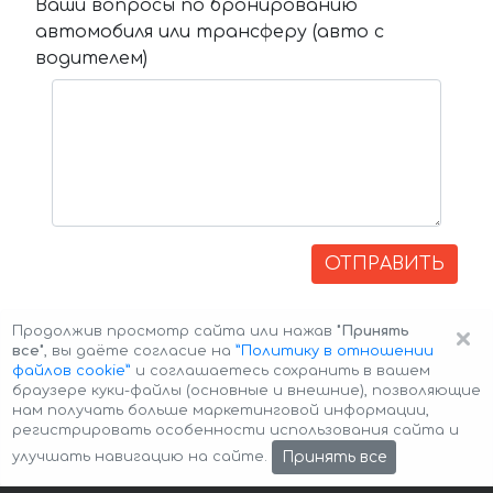
Ваши вопросы по бронированию
автомобиля или трансферу (авто с
водителем)
ОТПРАВИТЬ
×
Продолжив просмотр сайта или нажав
"Принять
все"
, вы даёте согласие на
”Политику в отношении
файлов cookie”
и соглашаетесь сохранить в вашем
браузере куки-файлы (основные и внешние), позволяющие
нам получать больше маркетинговой информации,
регистрировать особенности использования сайта и
Авторские права © 2026 Авто-Аренда
Cookie Policy
Принять все
улучшать навигацию на сайте.