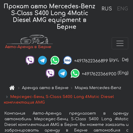
Прокат авто Mercedes-Benz
RUS
ENG
S-Class S400 Long 4Matic
Diesel AMG equipment в
Берне
Авто-Аренда в Берне
(рус,
De)
+4917622366899
(Eng)
+4917622366900
Аренда авто в Берне
Марка Mercedes-Benz
Мерседес-Бенц S-Class S400 Long 4Matic Diesel
комплектация AMG
Компания Авто-Аренда предлагает в аренду
автомобиль Мерседес-Бенц S-Class S400 Long 4Matic
Diesel комплектация AMG в Берне. Вы можете заказать и
забронировать аренду в Берне автомобиля с