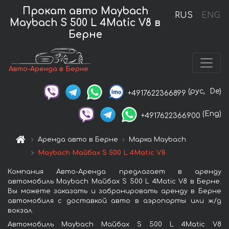
Прокат авто Maybach
RUS
ENG
Maybach S 500 L 4Matic V8 в
Берне
Авто-Аренда в Берне
(рус,
De)
+4917622366899
(Eng)
+4917622366900
Аренда авто в Берне
Марка Maybach
Maybach Майбах S 500 L 4Matic V8
Компания Авто-Аренда предлагает в аренду
автомобиль Maybach Майбах S 500 L 4Matic V8 в Берне.
Вы можете заказать и забронировать аренду в Берне
автомобиля с доставкой авто в аэропорты или ж/д
вокзал.
Автомобиль Maybach Майбах S 500 L 4Matic V8