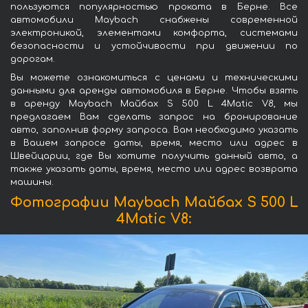
пользуются популярностью проката в Берне. Все
автомобили Maybach снабжены современной
электроникой, элементами комфорта, системами
безопасности и устойчивости при движении по
дорогам.
Вы можете ознакомиться с ценами и техническими
данными для аренды автомобиля в Берне. Чтобы взять
в аренду Maybach Майбах S 500 L 4Matic V8, мы
предлагаем Вам сделать запрос на бронирование
авто, заполнив форму запроса. Вам необходимо указать
в Вашем запросе даты, время, место или адрес в
Швейцарии, где Вы хотите получить данный авто, а
также указать даты, время, место или адрес возврата
машины.
Фотографии Maybach Майбах S 500 L
4Matic V8: