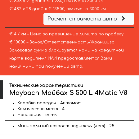
€ 536 х 21 день = € 11250, включено 3000 км
€ 482 х 28 дней = € 13500, включено 3000 км
Расчёт стоимости авто
€ 4 / км – Цена за превышение лимита по пробегу
€ 10000 – Залог/Ответственность/Франшиза.
Залоговая сумма блокируется нами на кредитной
карте водителя ИЛИ предоставляется Вами
наличными при получении авто.
Технические характеристики
Maybach Майбах S 500 L 4Matic V8
Коробка передач – Автомат
Количество мест – 4
Навигация – есть
Минимальный возраст водителя (лет) – 25