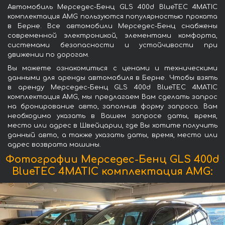
Автомобиль Мерседес-Бенц GLS 400d BlueTEC 4MATIC
комплектация AMG пользуются популярностью проката
в Берне. Все автомобили Мерседес-Бенц снабжены
современной электроникой, элементами комфорта,
системами безопасности и устойчивости при
движении по дорогам.
Вы можете ознакомиться с ценами и техническими
данными для аренды автомобиля в Берне. Чтобы взять
в аренду Мерседес-Бенц GLS 400d BlueTEC 4MATIC
комплектация AMG, мы предлагаем Вам сделать запрос
на бронирование авто, заполнив форму запроса. Вам
необходимо указать в Вашем запросе даты, время,
место или адрес в Швейцарии, где Вы хотите получить
данный авто, а также указать даты, время, место или
адрес возврата машины.
Фотографии Мерседес-Бенц GLS 400d
BlueTEC 4MATIC комплектация AMG: