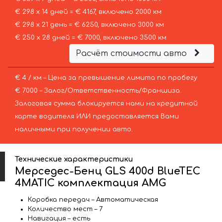
€ 298 х 14 дней = € 4167, включено 2000 км
€ 298 х 21 день = € 6250, включено 3000 км
€ 250 х 28 дней = € 7000, включено 3500 км
Расчёт стоимости авто
€ 4 / км – Цена за превышение лимита по пробегу
€ 7000 – Залог/Ответственность/Франшиза.
Залоговая сумма блокируется нами на кредитной
карте водителя ИЛИ предоставляется Вами
наличными при получении авто.
Технические характеристики
Мерседес-Бенц GLS 400d BlueTEC
4MATIC комплектация AMG
Коробка передач – Автоматическая
Количество мест – 7
Навигация – есть