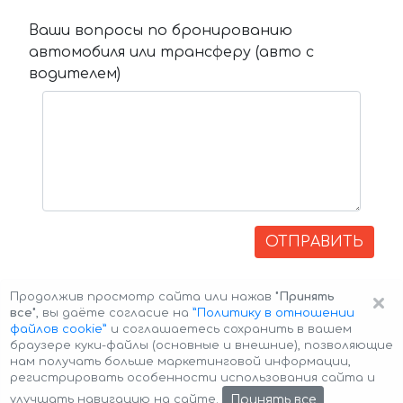
Ваши вопросы по бронированию
автомобиля или трансферу (авто с
водителем)
ОТПРАВИТЬ
×
Продолжив просмотр сайта или нажав
"Принять
все"
, вы даёте согласие на
”Политику в отношении
файлов cookie”
и соглашаетесь сохранить в вашем
браузере куки-файлы (основные и внешние), позволяющие
нам получать больше маркетинговой информации,
регистрировать особенности использования сайта и
Авторские права © 2026 Авто-Аренда
Cookie Policy
Принять все
улучшать навигацию на сайте.