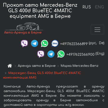
Прокат авто Mercedes-Benz
RUS
ENG
GLS 400d BlueTEC 4MATIC
equipment AMG в Берне
Авто-Аренда в Берне
(рус,
De)
+4917622366899
(Eng)
+4917622366900
Аренда авто в Берне
Марка Mercedes-Benz
Мерседес-Бенц GLS 400d BlueTEC 4MATIC
комплектация AMG
Компания Авто-Аренда предлагает в аренду
автомобиль Мерседес-Бенц GLS 400d BlueTEC 4MATIC
комплектация AMG в Берне. Вы можете заказать и
забронировать аренду в Берне автомобиля с
доставкой авто в аэропорты или ж/д вокзал.