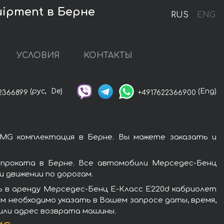
uipment в Берне
RUS
ENG
УСЛОВИЯ
КОНТАКТЫ
(рус,
De)
(Eng)
2366899
+4917622366900
MG комплектация в Берне. Вы можете заказать и
проката в Берне. Все автомобили Мерседес-Бенц
 движении по дорогам.
ь в аренду Мерседес-Бенц E-Класс E220d кабриолет
м необходимо указать в Вашем запросе даты, время,
 или адрес возврата машины.