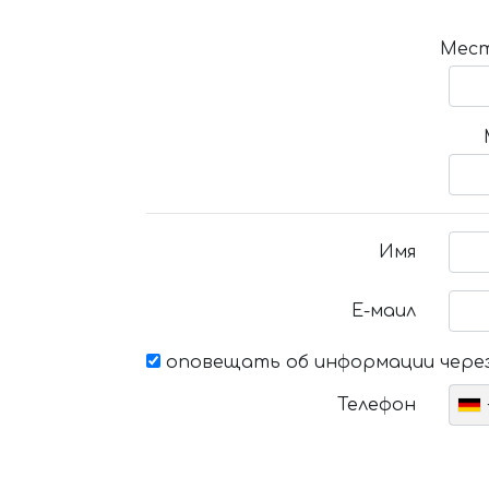
Мест
Имя
Е-маил
оповещать об информации через
Телефон