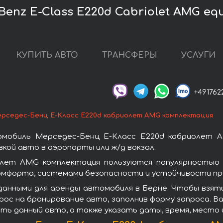
enz E-Class E220d Cabriolet AMG eq
КУПИТЬ АВТО
ТРАНСФЕРЫ
УСЛУГИ
+491762
рседес-Бенц E-Класс E220d кабриолет AMG комплектация
омобиль Мерседес-Бенц E-Класс E220d кабриолет A
кой авто в аэропорты или ж/д вокзал.
олет AMG комплектация пользуются популярностью 
омфорта, системами безопасности и устойчивости при
данными для аренды автомобиля в Берне. Чтобы взят
ос на бронирование авто, заполнив форму запроса. Ва
ть данный авто, а также указать даты, время, место