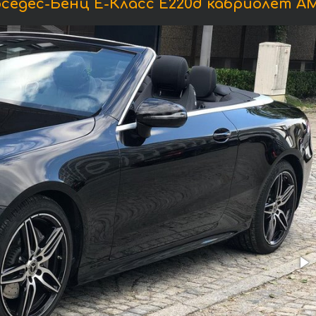
едес-Бенц E-Класс E220d кабриолет A