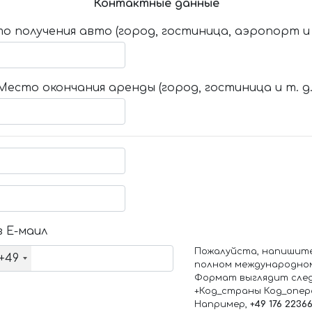
Контактные данные
о получения авто (город, гостиница, аэропорт и т
Место окончания аренды (город, гостиница и т. д.
 Е-маил
Пожалуйста, напишит
+49
полном международно
Формат выглядит сле
+Код_страны Код_опе
Например,
+49 176 2236