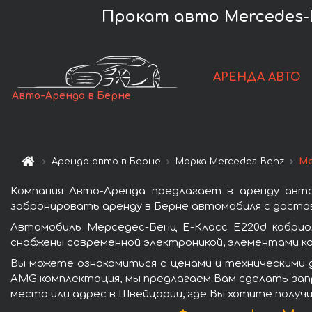
Прокат авто Mercedes-B
АРЕНДА АВТО
Авто-Аренда в Берне
Аренда авто в Берне
Марка Mercedes-Benz
Ме
Компания Авто-Аренда предлагает в аренду авт
забронировать аренду в Берне автомобиля с достав
Автомобиль Мерседес-Бенц E-Класс E220d кабри
снабжены современной электроникой, элементами к
Вы можете ознакомиться с ценами и техническими 
AMG комплектация, мы предлагаем Вам сделать запр
место или адрес в Швейцарии, где Вы хотите получи