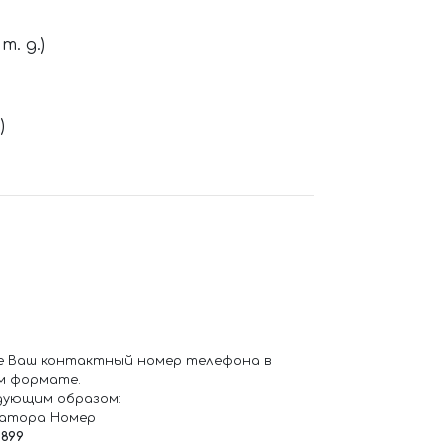
. д.)
)
е Ваш контактный номер телефона в
м формате.
дующим образом:
ратора Номер
6899