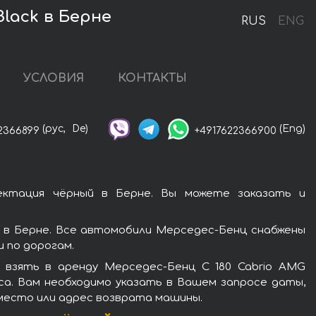
lack в Берне
RUS
ENG
УСЛОВИЯ
КОНТАКТЫ
(рус,
De)
(Eng)
2366899
+4917622366900
ектация чёрный в Берне. Вы можете заказать и
 в Берне. Все автомобили Мерседес-Бенц снабжены
 по дорогам.
 взять в аренду Мерседес-Бенц C 180 Cabrio AMG
са. Вам необходимо указать в Вашем запросе даты,
 место или адрес возврата машины.