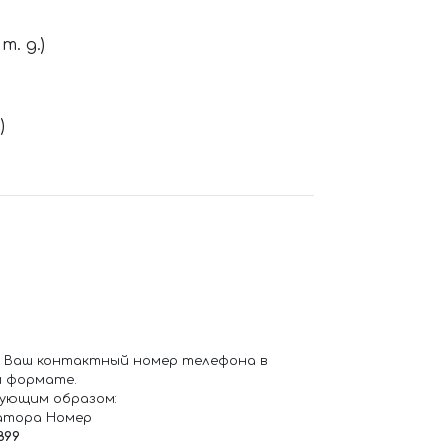
. д.)
)
 Ваш контактный номер телефона в
 формате.
ующим образом:
атора Номер
899