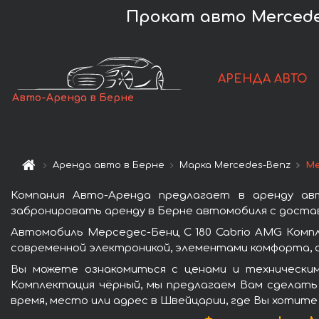
Прокат авто Mercedes
АРЕНДА АВТО
Авто-Аренда в Берне
Аренда авто в Берне
Марка Mercedes-Benz
Ме
Компания Авто-Аренда предлагает в аренду ав
забронировать аренду в Берне автомобиля с достав
Автомобиль Мерседес-Бенц C 180 Cabrio AMG Комп
современной электроникой, элементами комфорта, 
Вы можете ознакомиться с ценами и техническим
Комплектация чёрный, мы предлагаем Вам сделать 
время, место или адрес в Швейцарии, где Вы хотите