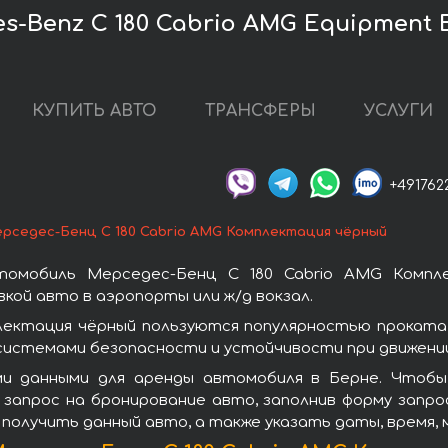
-Benz C 180 Cabrio AMG Equipment B
КУПИТЬ АВТО
ТРАНСФЕРЫ
УСЛУГИ
+491762
рседес-Бенц C 180 Cabrio AMG Комплектация чёрный
томобиль Мерседес-Бенц C 180 Cabrio AMG Компл
кой авто в аэропорты или ж/д вокзал.
лектация чёрный пользуются популярностью проката
системами безопасности и устойчивости при движении
и данными для аренды автомобиля в Берне. Чтобы
запрос на бронирование авто, заполнив форму запро
 получить данный авто, а также указать даты, время,