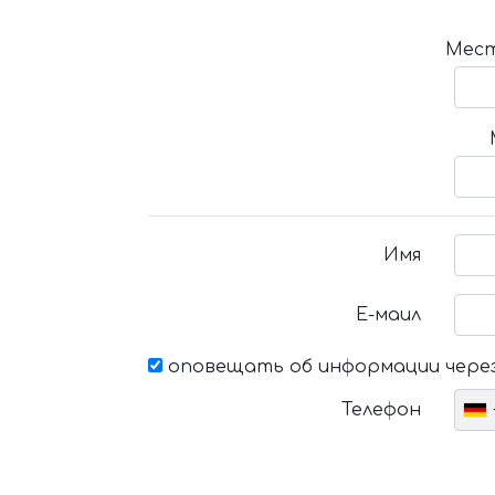
Мест
Имя
Е-маил
оповещать об информации через
Телефон