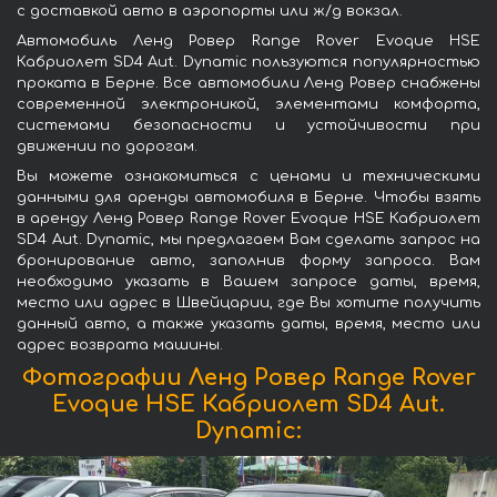
с доставкой авто в аэропорты или ж/д вокзал.
Автомобиль Ленд Ровер Range Rover Evoque HSE
Кабриолет SD4 Aut. Dynamic пользуются популярностью
проката в Берне. Все автомобили Ленд Ровер снабжены
современной электроникой, элементами комфорта,
системами безопасности и устойчивости при
движении по дорогам.
Вы можете ознакомиться с ценами и техническими
данными для аренды автомобиля в Берне. Чтобы взять
в аренду Ленд Ровер Range Rover Evoque HSE Кабриолет
SD4 Aut. Dynamic, мы предлагаем Вам сделать запрос на
бронирование авто, заполнив форму запроса. Вам
необходимо указать в Вашем запросе даты, время,
место или адрес в Швейцарии, где Вы хотите получить
данный авто, а также указать даты, время, место или
адрес возврата машины.
Фотографии Ленд Ровер Range Rover
Evoque HSE Кабриолет SD4 Aut.
Dynamic: