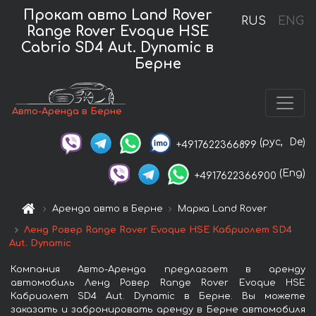
Прокат авто Land Rover
RUS
ENG
Range Rover Evoque HSE
Cabrio SD4 Aut. Dynamic в
Берне
Авто-Аренда в Берне
(рус,
De)
+4917622366899
(Eng)
+4917622366900
Аренда авто в Берне
Марка Land Rover
Ленд Ровер Range Rover Evoque HSE Кабриолет SD4
Aut. Dynamic
Компания Авто-Аренда предлагает в аренду
автомобиль Ленд Ровер Range Rover Evoque HSE
Кабриолет SD4 Aut. Dynamic в Берне. Вы можете
заказать и забронировать аренду в Берне автомобиля