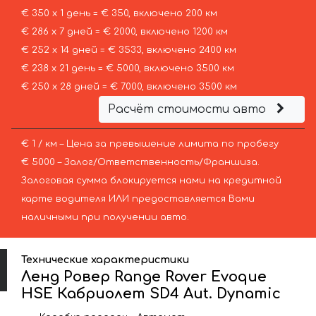
€ 350 х 1 день = € 350, включено 200 км
€ 286 х 7 дней = € 2000, включено 1200 км
€ 252 х 14 дней = € 3533, включено 2400 км
€ 238 х 21 день = € 5000, включено 3500 км
€ 250 х 28 дней = € 7000, включено 3500 км
Расчёт стоимости авто
€ 1 / км – Цена за превышение лимита по пробегу
€ 5000 – Залог/Ответственность/Франшиза.
Залоговая сумма блокируется нами на кредитной
карте водителя ИЛИ предоставляется Вами
наличными при получении авто.
Технические характеристики
Ленд Ровер Range Rover Evoque
HSE Кабриолет SD4 Aut. Dynamic