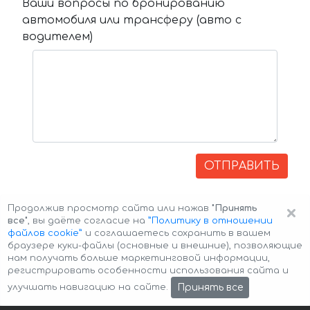
Ваши вопросы по бронированию
автомобиля или трансферу (авто с
водителем)
ОТПРАВИТЬ
×
Продолжив просмотр сайта или нажав
"Принять
все"
, вы даёте согласие на
”Политику в отношении
файлов cookie”
и соглашаетесь сохранить в вашем
браузере куки-файлы (основные и внешние), позволяющие
нам получать больше маркетинговой информации,
регистрировать особенности использования сайта и
Авторские права © 2026 Авто-Аренда
Cookie Policy
Принять все
улучшать навигацию на сайте.