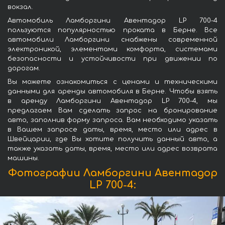
вокзал.
Автомобиль Ламборгини Авентадор LP 700-4
пользуются популярностью проката в Берне. Все
автомобили Ламборгини снабжены современной
электроникой, элементами комфорта, системами
безопасности и устойчивости при движении по
дорогам.
Вы можете ознакомиться с ценами и техническими
данными для аренды автомобиля в Берне. Чтобы взять
в аренду Ламборгини Авентадор LP 700-4, мы
предлагаем Вам сделать запрос на бронирование
авто, заполнив форму запроса. Вам необходимо указать
в Вашем запросе даты, время, место или адрес в
Швейцарии, где Вы хотите получить данный авто, а
также указать даты, время, место или адрес возврата
машины.
Фотографии Ламборгини Авентадор
LP 700-4: