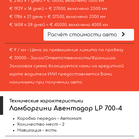
€ 2143 х 7 дней = € 15000, включено 1500 км
€ 1929 х 14 дней = € 27000, включено 2500 км
€ 1786 х 21 день = € 37500, включено 3300 км
€ 1608 х 28 дней = € 45000, включено 4000 км
Расчёт стоимости авто
€ 9 / км – Цена за превышение лимита по пробегу
€ 30000 – Залог/Ответственность/Франшиза.
Залоговая сумма блокируется нами на кредитной
карте водителя ИЛИ предоставляется Вами
наличными при получении авто.
Технические характеристики
Ламборгини Авентадор LP 700-4
Коробка передач – Автомат
Количество мест – 2
Навигация – есть