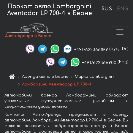
Прокат авто Lamborghini
RUS
ENG
Aventador LP 700-4 в Берне
Авто-Аренда в Берне
(рус,
De)
+4917622366899
(Eng)
+4917622366900
Аренда авто в Берне
Марка Lamborghini
Ламборгини Авентадор LP 700-4
Автомобили бренда Ламборджини обладают
уникальным футуристическим дизайном и
сверхмощными двигателями.
Компания Авто-Аренда предлагает в аренду
автомобиль Ламборгини Авентадор LP 700-4 в Берне. Вы
можете заказать и забронировать аренду в Берне
автомобиля с доставкой авто в аэропорты или ж/д